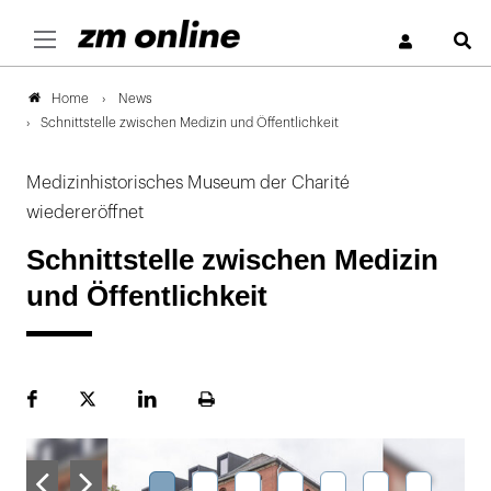
S
News
Home
Schnittstelle zwischen Medizin und Öffentlichkeit
Medizinhistorisches Museum der Charité
wiedereröffnet
Schnittstelle zwischen Medizin
und Öffentlichkeit
Facebook
Plattform
LinekdIn
Seite
X
ausdrucken