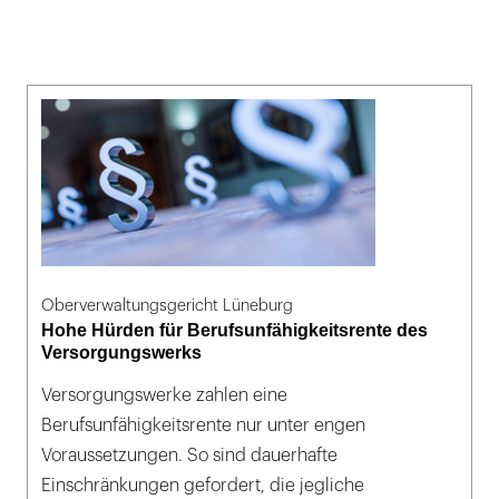
präsentiert
seit
2007
die
Dauer-
sowie
zahlreiche
Sonderausstellungen,
die
jährlich
Oberverwaltungsgericht Lüneburg
gut
Hohe Hürden für Berufsunfähigkeitsrente des
Versorgungswerks
90.000
Besuchende
Versorgungswerke zahlen eine
anziehen.
Berufsunfähigkeitsrente nur unter engen
Voraussetzungen. So sind dauerhafte
Einschränkungen gefordert, die jegliche