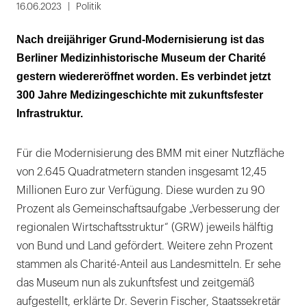
1
16.06.2023
Politik
von
Nach dreijähriger Grund-Modernisierung ist das
7:
Berliner Medizinhistorische Museum der Charité
Außenaufnahme
gestern wiedereröffnet worden. Es verbindet jetzt
des
300 Jahre Medizingeschichte mit zukunftsfester
Berliner
Infrastruktur.
Medizinhistorischen
Museums
Für die Modernisierung des BMM mit einer Nutzfläche
der
von 2.645 Quadratmetern standen insgesamt 12,45
Charité
Millionen Euro zur Verfügung. Diese wurden zu 90
(BMM)
Prozent als Gemeinschaftsaufgabe „Verbesserung der
nach
regionalen Wirtschaftsstruktur“ (GRW) jeweils hälftig
der
von Bund und Land gefördert. Weitere zehn Prozent
umfangreichen
stammen als Charité-Anteil aus Landesmitteln. Er sehe
Modernisierung.
das Museum nun als zukunftsfest und zeitgemäß
Für
aufgestellt, erklärte Dr. Severin Fischer, Staatssekretär
Licht