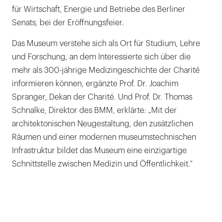
für Wirtschaft, Energie und Betriebe des Berliner
und
Senats, bei der Eröffnungsfeier.
Transparenz
sorgen
Das Museum verstehe sich als Ort für Studium, Lehre
die
und Forschung, an dem Interessierte sich über die
großen
mehr als 300-jährige Medizingeschichte der Charité
Fenstervitrinen.
informieren können, ergänzte Prof. Dr. Joachim
Das
Spranger, Dekan der Charité. Und Prof. Dr. Thomas
Museum
Schnalke, Direktor des BMM, erklärte: „Mit der
befindet
architektonischen Neugestaltung, den zusätzlichen
sich
Räumen und einer modernen museumstechnischen
auf
Infrastruktur bildet das Museum eine einzigartige
dem
Schnittstelle zwischen Medizin und Öffentlichkeit.“
Stammgelände
der
Charité
in