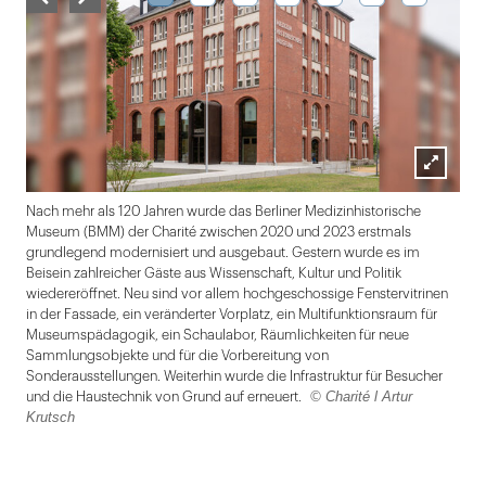
Lightbox
Nach mehr als 120 Jahren wurde das Berliner Medizinhistorische
Prä
öffnen
Museum (BMM) der Charité zwischen 2020 und 2023 erstmals
wur
grundlegend modernisiert und ausgebaut. Gestern wurde es im
mehr
Beisein zahlreicher Gäste aus Wissenschaft, Kultur und Politik
Kran
wiedereröffnet. Neu sind vor allem hochgeschossige Fenstervitrinen
bes
in der Fassade, ein veränderter Vorplatz, ein Multifunktionsraum für
ent
Museumspädagogik, ein Schaulabor, Räumlichkeiten für neue
Sammlungsobjekte und für die Vorbereitung von
Sonderausstellungen. Weiterhin wurde die Infrastruktur für Besucher
© Charité l Artur
und die Haustechnik von Grund auf erneuert.
Krutsch
Folie