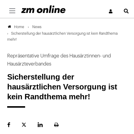
S
News
Home
Sicherstellung der hausärztlichen Versorgung ist kein Randthema
mehr!
Repräsentative Umfrage des Hausärztinnen- und
Hausärzteverbandes
Sicherstellung der
hausärztlichen Versorgung ist
kein Randthema mehr!
Facebook
Plattform
LinekdIn
Seite
X
ausdrucken