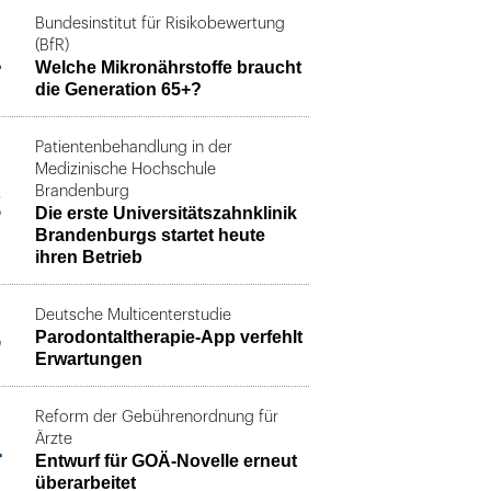
Bundesinstitut für Risikobewertung
1
(BfR)
Welche Mikronährstoffe braucht
die Generation 65+?
Patientenbehandlung in der
Medizinische Hochschule
2
Brandenburg
Die erste Universitätszahnklinik
Brandenburgs startet heute
ihren Betrieb
Deutsche Multicenterstudie
3
Parodontaltherapie-App verfehlt
Erwartungen
Reform der Gebührenordnung für
4
Ärzte
Entwurf für GOÄ-Novelle erneut
überarbeitet