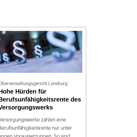
Oberverwaltungsgericht Lüneburg
Hohe Hürden für
Berufsunfähigkeitsrente des
Versorgungswerks
Versorgungswerke zahlen eine
Berufsunfähigkeitsrente nur unter
engen Voraussetzungen. So sind