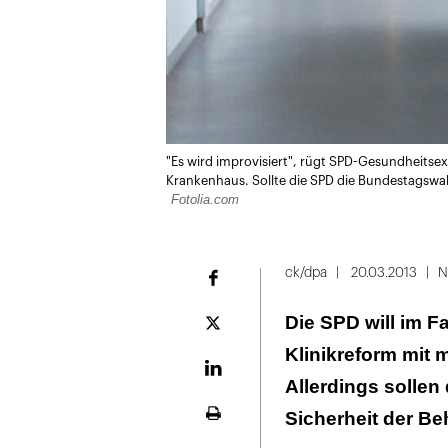
"Es wird improvisiert", rügt SPD-Gesundheitse
Krankenhaus. Sollte die SPD die Bundestagswahl
Fotolia.com
ck/dpa
20.03.2013
N
Facebook
Die SPD will im F
Plattform
X
Klinikreform mit 
LinekdIn
Allerdings sollen 
Sicherheit der B
Seite
ausdrucken