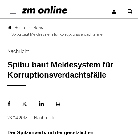
S
News
Home
Spibu baut Meldesystem für Korruptionsverdachtsfälle
Nachricht
Spibu baut Meldesystem für
Korruptionsverdachtsfälle
Facebook
Plattform
LinekdIn
Seite
X
ausdrucken
23.04.2013
Nachrichten
Der Spitzenverband der gesetzlichen