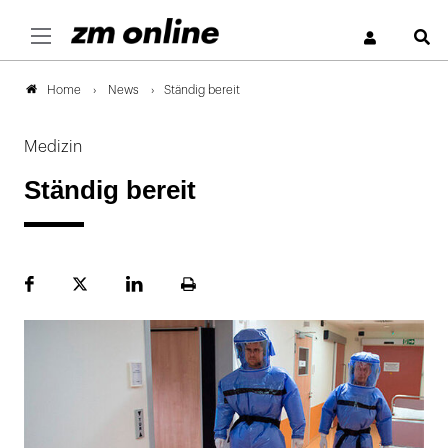
S
News
Ständig bereit
Home
Medizin
Ständig bereit
Facebook
Plattform
LinekdIn
Seite
X
ausdrucken