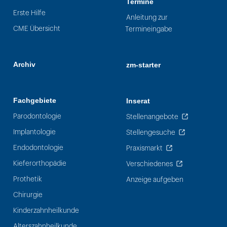
Termine
Erste Hilfe
Anleitung zur
CME Übersicht
Termineingabe
Archiv
zm-starter
Fachgebiete
Inserat
Parodontologie
Stellenangebote
Implantologie
Stellengesuche
Endodontologie
Praxismarkt
Kieferorthopädie
Verschiedenes
Prothetik
Anzeige aufgeben
Chirurgie
Kinderzahnheilkunde
Alterszahnheilkunde