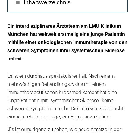
Inhaltsverzeichnis
Sobald die B-Zellen aus dem Blut entfernt
Ein interdisziplinäres Ärzteteam am LMU Klinikum
waren, verbesserten sich die Symptome
München hat weltweit erstmalig eine junge Patientin
drastisch
mithilfe einer onkologischen Immuntherapie von den
schweren Symptomen ihrer systemischen Sklerose
befreit.
Es ist ein durchaus spektakulärer Fall: Nach einem
mehrwöchigen Behandlungszyklus mit einem
immuntherapeutischen Krebsmedikament hat eine
junge Patientin mit „systemischer Sklerose“ keine
schweren Symptomen mehr. Die Frau war zuvor nicht
einmal mehr in der Lage, ein Hemd anzuziehen.
„Es ist ermutigend zu sehen, wie neue Ansätze in der