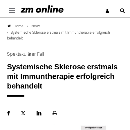
S
News
Home
Systemische Sklerose erstmals mit Immuntherapie erfolgreich
behandelt
Spektakulärer Fall
Systemische Sklerose erstmals
mit Immuntherapie erfolgreich
behandelt
Facebook
Plattform
LinekdIn
Seite
X
ausdrucken