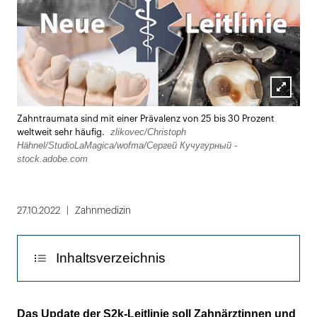
Lightbox
Zahntraumata sind mit einer Prävalenz von 25 bis 30 Prozent
öffnen
zlikovec/Christoph
weltweit sehr häufig.
Hähnel/StudioLaMagica/wofma/Сергей Кучугурный -
stock.adobe.com
27.10.2022
Zahnmedizin
Inhaltsverzeichnis
Prävention mittels Sportmundschutz
Das Update der S2k-Leitlinie soll Zahnärztinnen und