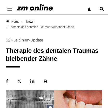
S
News
Home
Therapie des dentalen Traumas bleibender Zähne
S2k-Leitlinien-Update
Therapie des dentalen Traumas
bleibender Zähne
Facebook
Plattform
LinekdIn
Seite
X
ausdrucken