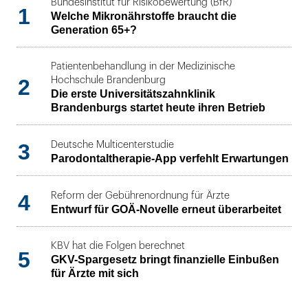
Bundesinstitut für Risikobewertung (BfR)
1
Welche Mikronährstoffe braucht die
Generation 65+?
Patientenbehandlung in der Medizinische
2
Hochschule Brandenburg
Die erste Universitätszahnklinik
Brandenburgs startet heute ihren Betrieb
3
Deutsche Multicenterstudie
Parodontaltherapie-App verfehlt Erwartungen
4
Reform der Gebührenordnung für Ärzte
Entwurf für GOÄ-Novelle erneut überarbeitet
KBV hat die Folgen berechnet
5
GKV-Spargesetz bringt finanzielle Einbußen
für Ärzte mit sich