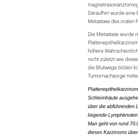
magnetresonanztomogr
Daraufhin wurde eine B
Metastase des oralen P
Die Metastase wurde mi
Plattenepithelkarzino
höhere Wahrscheinlich
nicht zuletzt wie diese
die Blutwege bilden k
Tumornachsorge mitte
Plattenepithelkarzinom
Schleimhäute ausgehen
über die abführenden L
liegende Lymphknoten. 
Man geht von rund 70.
dieses Karzinoms über 