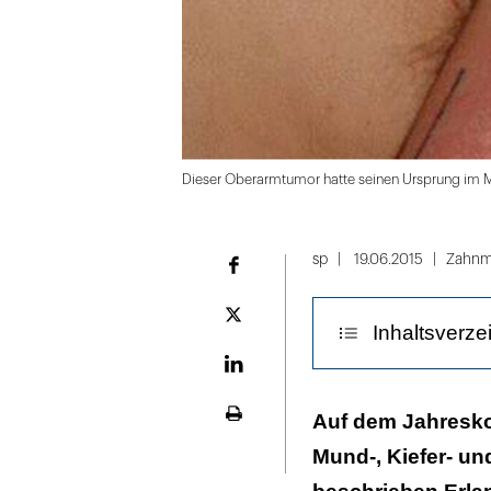
Dieser Oberarmtumor hatte seinen Ursprung im
Folie
1
sp
19.06.2015
Zahnm
Facebook
von
10
Plattform
Inhaltsverze
X
LinekdIn
Röntgen und MR
Auf dem Jahresko
Seite
ausdrucken
Mund-, Kiefer- und