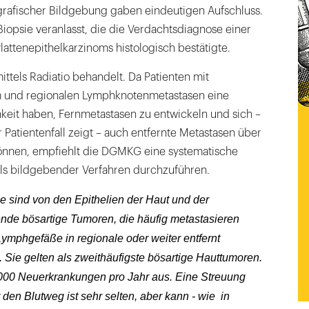
afischer Bildgebung gaben eindeutigen Aufschluss.
iopsie veranlasst, die die Verdachtsdiagnose einer
lattenepithelkarzinoms histologisch bestätigte.
ttels Radiatio behandelt. Da Patienten mit
m und regionalen Lymphknotenmetastasen eine
keit haben, Fernmetastasen zu entwickeln und sich –
r Patientenfall zeigt – auch entfernte Metastasen über
önnen, empfiehlt die DGMKG eine systematische
ls bildgebender Verfahren durchzuführen.
e sind von den Epithelien der Haut und der
de bösartige Tumoren, die häufig metastasieren
ymphgefäße in regionale oder weiter entfernt
Sie gelten als zweithäufigste bösartige Hauttumoren.
000 Neuerkrankungen pro Jahr aus. Eine Streuung
den Blutweg ist sehr selten, aber kann - wie in