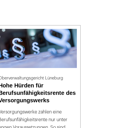
Oberverwaltungsgericht Lüneburg
Hohe Hürden für
Berufsunfähigkeitsrente des
Versorgungswerks
Versorgungswerke zahlen eine
Berufsunfähigkeitsrente nur unter
engen Voraussetzungen. So sind