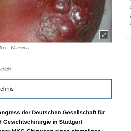
Lightbox
Wurm et al.
Wurm et al
 Mund.
öffnen
edizin
ichnis
T sind nicht eindeutig
ngress der Deutschen Gesellschaft für
 Gesichtschirurgie in Stuttgart