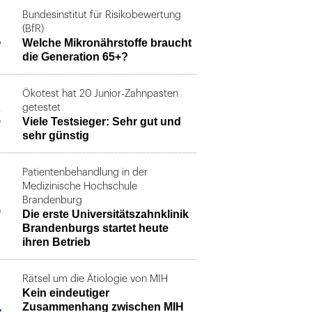
Bundesinstitut für Risikobewertung
1
(BfR)
Welche Mikronährstoffe braucht
die Generation 65+?
Ökotest hat 20 Junior-Zahnpasten
2
getestet
Viele Testsieger: Sehr gut und
sehr günstig
Patientenbehandlung in der
Medizinische Hochschule
3
Brandenburg
Die erste Universitätszahnklinik
Brandenburgs startet heute
ihren Betrieb
Rätsel um die Ätiologie von MIH
Kein eindeutiger
4
Zusammenhang zwischen MIH