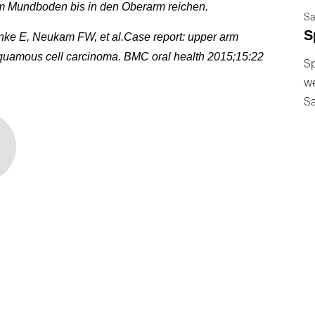
om Mundboden bis in den Oberarm reichen.
Sa
S
ke E, Neukam FW, et al.
Case report: upper arm
squamous cell carcinoma. BMC oral health 2015;15:22
Sp
we
S