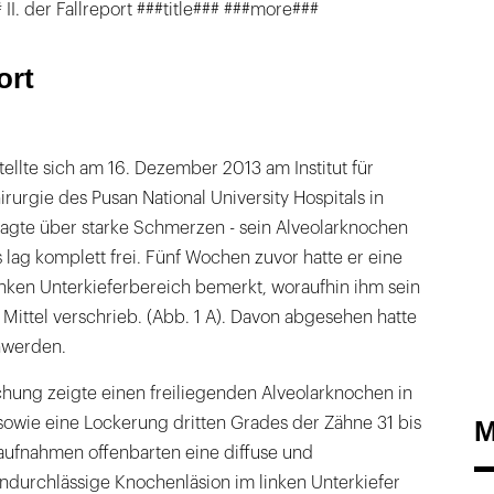
II. der Fallreport ###title### ###more###
ort
tellte sich am 16. Dezember 2013 am Institut für
rurgie des Pusan ​​National University Hospitals in
klagte über starke Schmerzen - sein Alveolarknochen
s lag komplett frei. Fünf Wochen zuvor hatte er eine
nken Unterkieferbereich bemerkt, woraufhin ihm sein
s Mittel verschrieb. (Abb. 1 A). Davon abgesehen hatte
hwerden.
chung zeigte einen freiliegenden Alveolarknochen in
sowie eine Lockerung dritten Grades der Zähne 31 bis
M
naufnahmen offenbarten eine diffuse und
ndurchlässige Knochenläsion im linken Unterkiefer