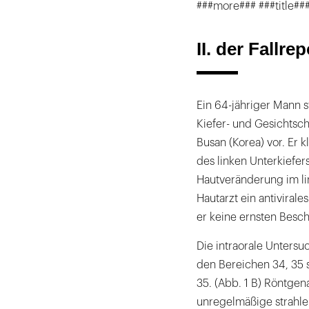
###more### ###title### 
II. der Fallrep
Ein 64-jähriger Mann s
Kiefer- und Gesichtschi
Busan (Korea) vor. Er 
des linken Unterkiefer
Hautveränderung im li
Hautarzt ein antivirale
er keine ernsten Besc
Die intraorale Untersu
den Bereichen 34, 35 
35. (Abb. 1 B) Röntge
unregelmäßige strahle