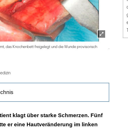
Lightbox
jKAOMS.or
nt, das Knochenbett freigelegt und die Wunde provisorisch
öffnen
edizin
ichnis
atient klagt über starke Schmerzen. Fünf
te er eine Hautveränderung im linken
t