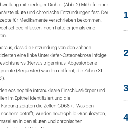
hwellung mit niedriger Dichte. (Abb. 2) Mithilfe einer
ahnärzte akute und chronische Entzündungen fest. Der
Rezepte für Medikamente verschrieben bekommen,
chsel beeinflussen, noch hatte er jemals eine
ten.
heraus, dass die Entzündung von den Zähnen
tizierten eine linke Unterkiefer-Osteonekrose infolge
Gesichtsnervs (Nervus trigeminus. Abgestorbene
mente (Sequester) wurden entfernt, die Zähne 31
3).
den eosinophile intranukleare Einschlusskörper und
en im Epithel identifiziert und die
Färbung zeigten die Zellen CD68 +. Was den
Knochens betrifft, wurden neutrophile Granulozyten,
azellen in den akuten und chronischen