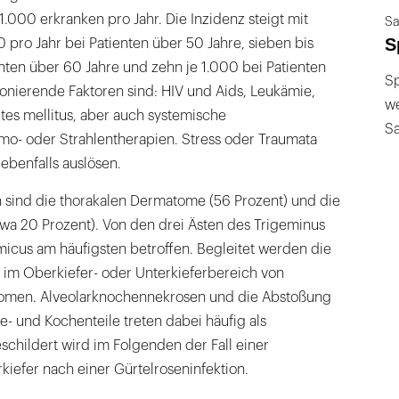
.000 erkranken pro Jahr. Die Inzidenz steigt mit
Sa
S
0 pro Jahr bei Patienten über 50 Jahre, sieben bis
enten über 60 Jahre und zehn je 1.000 bei Patienten
Sp
onierende Faktoren sind: HIV und Aids, Leukämie,
we
s mellitus, aber auch systemische
S
mo- oder Strahlentherapien. Stress oder Traumata
ebenfalls auslösen.
n sind die thorakalen Dermatome (56 Prozent) und die
twa 20 Prozent). Von den drei Ästen des Trigeminus
micus am häufigsten betroffen. Begleitet werden die
 im Oberkiefer- oder Unterkieferbereich von
omen. Alveolarknochennekrosen und die Abstoßung
 und Kochenteile treten dabei häufig als
schildert wird im Folgenden der Fall einer
iefer nach einer Gürtelroseninfektion.