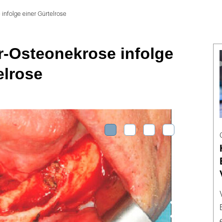
infolge einer Gürtelrose
r-Osteonekrose infolge
elrose