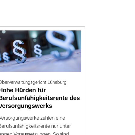
Oberverwaltungsgericht Lüneburg
Hohe Hürden für
Berufsunfähigkeitsrente des
Versorgungswerks
Versorgungswerke zahlen eine
Berufsunfähigkeitsrente nur unter
engen Voraussetzungen. So sind