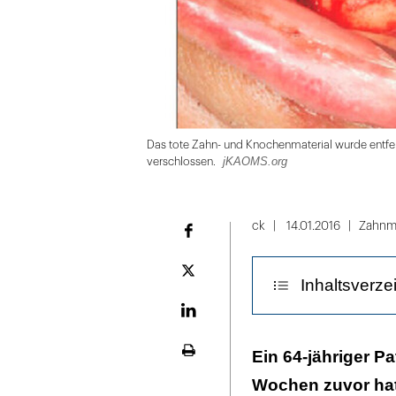
Das tote Zahn- und Knochenmaterial wurde entfer
jKAOMS.org
verschlossen.
Folie
1
ck
14.01.2016
Zahnm
Facebook
von
4
Plattform
Inhaltsverze
X
LinekdIn
I. Einleitung
Ein 64-jähriger P
Seite
ausdrucken
Wochen zuvor hat
II. der Fallrepor