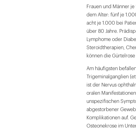
Frauen und Männer je 1
dem Alter: fünf je 1.00
acht je 1.000 bei Pati
über 80 Jahre. Prädisp
Lymphome oder Diabete
Steroidtherapien, Che
können die Gürtelrose 
Am häufigsten befalle
Trigeminalganglien (e
ist der Nervus ophthal
oralen Manifestationen
unspezifischen Sympt
abgestorbener Gewebe-
Komplikationen auf. Ge
Osteonekrose im Unterk