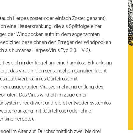
 (auch Herpes zoster oder einfach Zoster genannt)
ion eine Hauterkrankung, die als Spätfolge einer
eger der Windpocken auftritt: dem sogenannten
s. Mediziner bezeichnen den Erreger der Windpocken
ch als humanes Herpes-Virus Typ 3 (HHV 3).
t es sich in der Regel um eine harmlose Erkrankung
leibt das Virus in den sensorischen Ganglien latent
s reaktiviert, kann es Gürtelrose mit
iner ausgeprägten Virusvermehrung entlang des
orrufen. Das Virus wird oft im Zuge einer
ystems reaktiviert und bleibt entweder systemlos
Zweiterkrankung mit (Gürtelrose) oder ohne
r sine herpete).
Regel im Alter auf. Durchschnittlich zwei bis drei