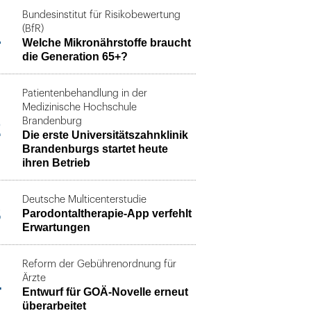
Bundesinstitut für Risikobewertung
1
(BfR)
Welche Mikronährstoffe braucht
die Generation 65+?
Patientenbehandlung in der
Medizinische Hochschule
2
Brandenburg
Die erste Universitätszahnklinik
Brandenburgs startet heute
ihren Betrieb
Deutsche Multicenterstudie
3
Parodontaltherapie-App verfehlt
Erwartungen
Reform der Gebührenordnung für
4
Ärzte
Entwurf für GOÄ-Novelle erneut
überarbeitet