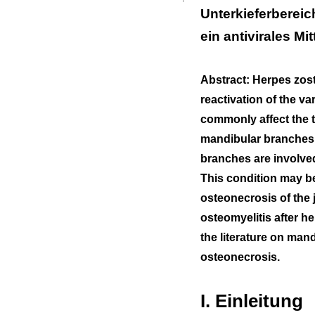
Unterkieferbereic
III. Diskussion
ein antivirales Mi
Abstract: Herpes zost
reactivation of the v
commonly affect the t
mandibular branches 
branches are involved
This condition may be
osteonecrosis of the
osteomyelitis after h
the literature on man
osteonecrosis.
I. Einleitung