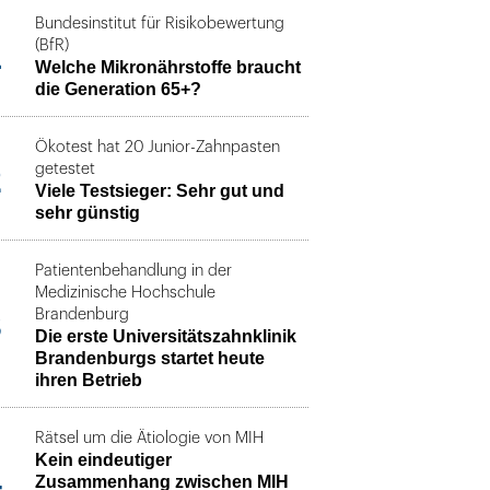
Bundesinstitut für Risikobewertung
1
(BfR)
Welche Mikronährstoffe braucht
die Generation 65+?
Ökotest hat 20 Junior-Zahnpasten
2
getestet
Viele Testsieger: Sehr gut und
sehr günstig
Patientenbehandlung in der
Medizinische Hochschule
3
Brandenburg
Die erste Universitätszahnklinik
Brandenburgs startet heute
ihren Betrieb
Rätsel um die Ätiologie von MIH
Kein eindeutiger
4
Zusammenhang zwischen MIH