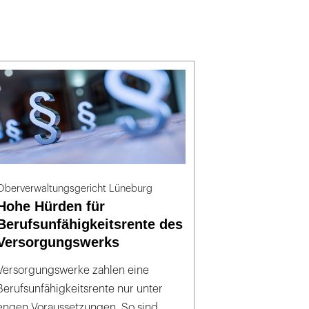
Oberverwaltungsgericht Lüneburg
Hohe Hürden für
Berufsunfähigkeitsrente des
Versorgungswerks
Versorgungswerke zahlen eine
Berufsunfähigkeitsrente nur unter
engen Voraussetzungen. So sind