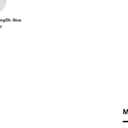
ng/Dr. Sina
t
M