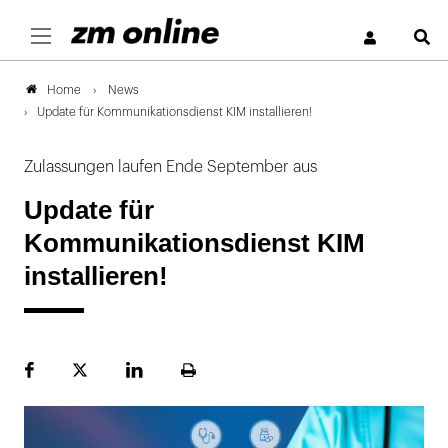
S
News
Home
Update für Kommunikationsdienst KIM installieren!
Zulassungen laufen Ende September aus
Update für
Kommunikationsdienst KIM
installieren!
Facebook
Plattform
LinekdIn
Seite
X
ausdrucken