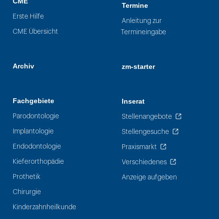
CME
Termine
Erste Hilfe
Anleitung zur
CME Übersicht
Termineingabe
Archiv
zm-starter
Fachgebiete
Inserat
Parodontologie
Stellenangebote
Implantologie
Stellengesuche
Endodontologie
Praxismarkt
Kieferorthopädie
Verschiedenes
Prothetik
Anzeige aufgeben
Chirurgie
Kinderzahnheilkunde