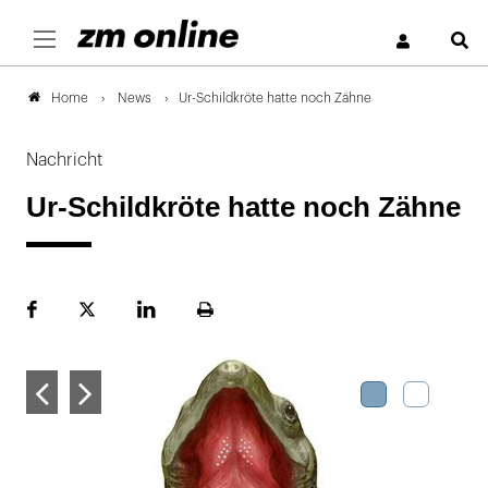
S
News
Ur-Schildkröte hatte noch Zähne
Home
Nachricht
Ur-Schildkröte hatte noch Zähne
Facebook
Plattform
LinekdIn
Seite
X
ausdrucken