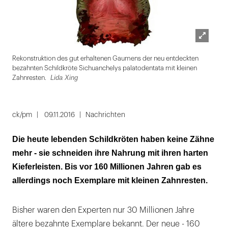
Lightbox
Lida
Rekonstruktion des gut erhaltenen Gaumens der neu entdeckten
öffnen
bezahnten Schildkröte Sichuanchelys palatodentata mit kleinen
Lida Xing
Zahnresten.
Folie
1
ck/pm
09.11.2016
Nachrichten
von
Die heute lebenden Schildkröten haben keine Zähne
2
mehr - sie schneiden ihre Nahrung mit ihren harten
Kieferleisten. Bis vor 160 Millionen Jahren gab es
allerdings noch Exemplare mit kleinen Zahnresten.
Bisher waren den Experten nur 30 Millionen Jahre
ältere bezahnte Exemplare bekannt. Der neue - 160