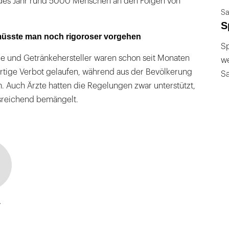
edes Jahr rund 5000 Menschen an den Folgen von
Sa
S
 müsste man noch rigoroser vorgehen
Sp
 und Getränkehersteller waren schon seit Monaten
we
tige Verbot gelaufen, während aus der Bevölkerung
S
am. Auch Ärzte hatten die Regelungen zwar unterstützt,
usreichend bemängelt.
a