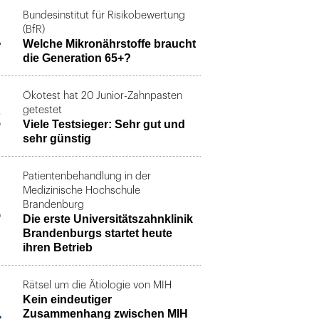
Bundesinstitut für Risikobewertung
1
(BfR)
Welche Mikronährstoffe braucht
die Generation 65+?
Ökotest hat 20 Junior-Zahnpasten
2
getestet
Viele Testsieger: Sehr gut und
sehr günstig
Patientenbehandlung in der
Medizinische Hochschule
3
Brandenburg
Die erste Universitätszahnklinik
Brandenburgs startet heute
ihren Betrieb
Rätsel um die Ätiologie von MIH
Kein eindeutiger
4
Zusammenhang zwischen MIH