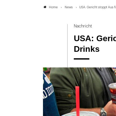
News
USA: Gericht stoppt Aus f
Home
Nachricht
USA: Geric
Drinks