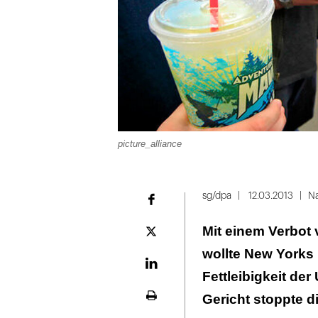
picture_alliance
sg/dpa
12.03.2013
Na
Facebook
Mit einem Verbot
Plattform
X
wollte New Yorks
LinekdIn
Fettleibigkeit de
Gericht stoppte d
Seite
ausdrucken