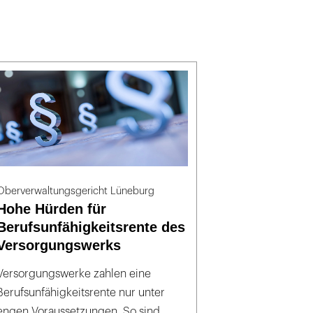
Oberverwaltungsgericht Lüneburg
Hohe Hürden für
Berufsunfähigkeitsrente des
Versorgungswerks
Versorgungswerke zahlen eine
Berufsunfähigkeitsrente nur unter
engen Voraussetzungen. So sind