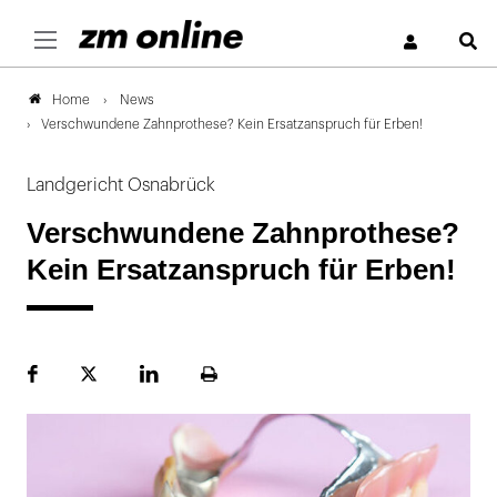
S
News
Home
Verschwundene Zahnprothese? Kein Ersatzanspruch für Erben!
Landgericht Osnabrück
Verschwundene Zahnprothese?
Kein Ersatzanspruch für Erben!
Facebook
Plattform
LinekdIn
Seite
X
ausdrucken