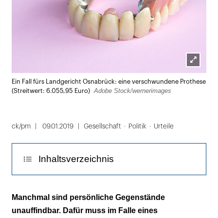
Lightbox
Ein Fall fürs Landgericht Osnabrück: eine verschwundene Prothese
öffnen
Adobe Stock/wernerimages
(Streitwert: 6.055,95 Euro)
ck/pm
09.01.2019
Gesellschaft
Politik
Urteile
Inhaltsverzeichnis
Die Tochter verlangt für die
Manchmal sind persönliche Gegenstände
Erbengemeinschaft Wertersatz
unauffindbar. Dafür muss im Falle eines