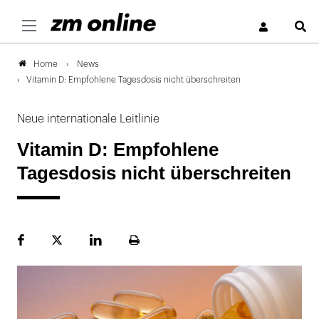
S
News
Home
Vitamin D: Empfohlene Tagesdosis nicht überschreiten
Neue internationale Leitlinie
Vitamin D: Empfohlene
Tagesdosis nicht überschreiten
Facebook
Plattform
LinekdIn
Seite
X
ausdrucken