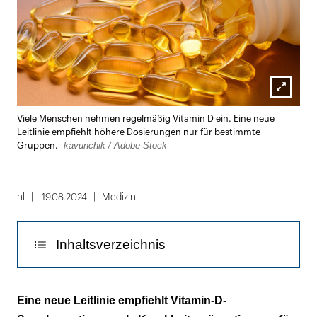
Lightbox
Viele Menschen nehmen regelmäßig Vitamin D ein. Eine neue
öffnen
Leitlinie empfiehlt höhere Dosierungen nur für bestimmte
kavunchik / Adobe Stock
Gruppen.
nl
19.08.2024
Medizin
Inhaltsverzeichnis
Lieber weniger, dafür öfter
Eine neue Leitlinie empfiehlt Vitamin-D-