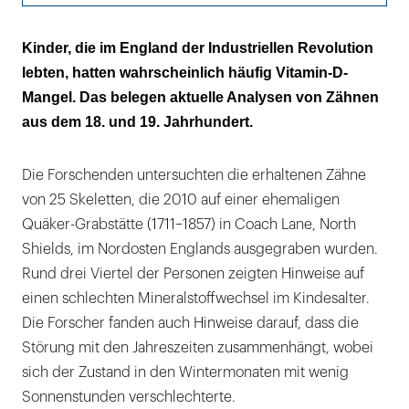
Interglobulardentin entstand durch den
Kinder, die im England der Industriellen Revolution
Vitamin-D-Mangel
lebten, hatten wahrscheinlich häufig Vitamin-D-
Mangel. Das belegen aktuelle Analysen von Zähnen
aus dem 18. und 19. Jahrhundert.
Die Forschenden untersuchten die erhaltenen Zähne
von 25 Skeletten, die 2010 auf einer ehemaligen
Quäker-Grabstätte (1711–1857) in Coach Lane, North
Shields, im Nordosten Englands ausgegraben wurden.
Rund drei Viertel der Personen zeigten Hinweise auf
einen schlechten Mineralstoffwechsel im Kindesalter.
Die Forscher fanden auch Hinweise darauf, dass die
Störung mit den Jahreszeiten zusammenhängt, wobei
sich der Zustand in den Wintermonaten mit wenig
Sonnenstunden verschlechterte.