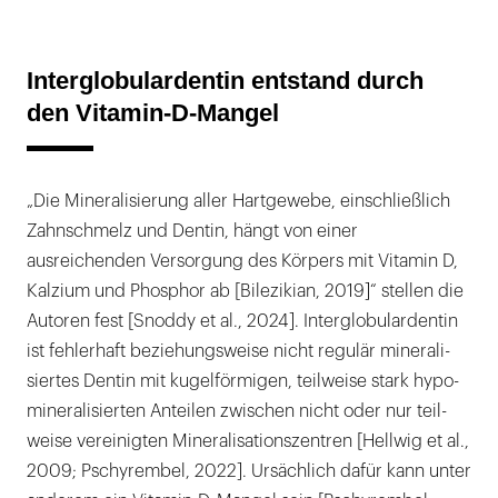
Interglobulardentin entstand durch
den Vitamin-D-Mangel
„Die Mineralisierung aller Hartgewebe, einschließlich
Zahnschmelz und Dentin, hängt von einer
ausreichenden Versorgung des Körpers mit Vitamin D,
Kalzium und Phosphor ab [Bilezikian, 2019]“ stellen die
Autoren fest [Snoddy et al., 2024]. Interglobulardentin
ist feh­ler­haft beziehungsweise nicht regulär minerali­
sier­tes Dentin mit kugelförmigen, teilweise stark hypo­
minerali­sier­ten Anteilen zwi­schen nicht oder nur teil­
weise ver­einig­ten Mineralisati­ons­zentren [Hellwig et al.,
2009; Pschyrembel, 2022]. Ursächlich dafür kann unter