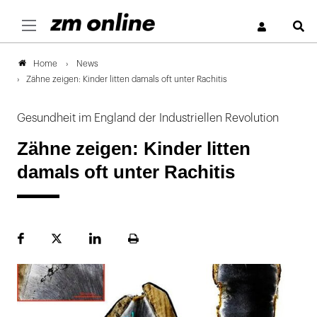
S
News
Home
Zähne zeigen: Kinder litten damals oft unter Rachitis
Gesundheit im England der Industriellen Revolution
Zähne zeigen: Kinder litten
damals oft unter Rachitis
Facebook
Plattform
LinekdIn
Seite
X
ausdrucken