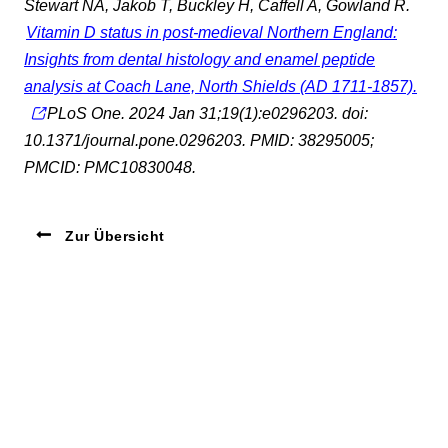
Stewart NA, Jakob T, Buckley H, Caffell A, Gowland R.
Vitamin D status in post-medieval Northern England:
Insights from dental histology and enamel peptide
analysis at Coach Lane, North Shields (AD 1711-1857).
PLoS One. 2024 Jan 31;19(1):e0296203. doi:
10.1371/journal.pone.0296203. PMID: 38295005;
PMCID: PMC10830048.
Zur Übersicht