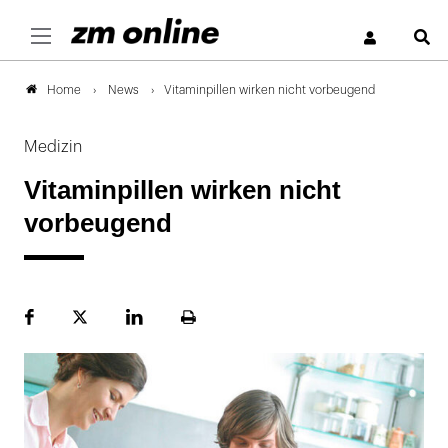
S
News
Vitaminpillen wirken nicht vorbeugend
Home
Medizin
Vitaminpillen wirken nicht
vorbeugend
Facebook
Plattform
LinekdIn
Seite
X
ausdrucken