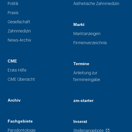
Politik
Ästhetische Zahnmedizin
Praxis
Gesellschaft
Markt
Zahnmedizin
Marktanzeigen
News-Archiv
Firmenverzeichnis
CME
Termine
Erste Hilfe
Anleitung zur
CME Übersicht
Termineingabe
Archiv
zm-starter
Fachgebiete
Inserat
Parodontologie
Stellenangebote