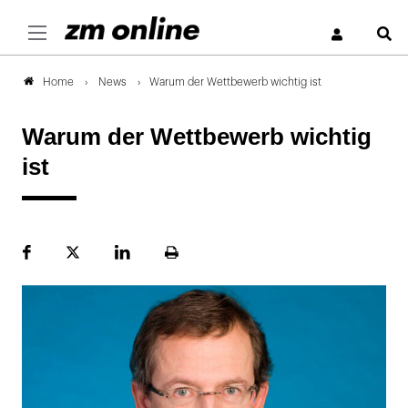
S
News
Warum der Wettbewerb wichtig ist
Home
Warum der Wettbewerb wichtig
ist
Facebook
Plattform
LinekdIn
Seite
X
ausdrucken