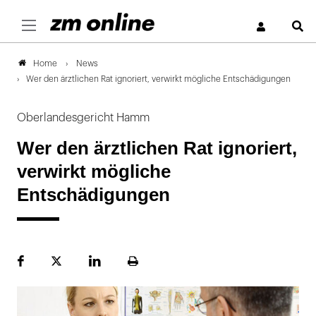
S
News
Home
Wer den ärztlichen Rat ignoriert, verwirkt mögliche Entschädigungen
Oberlandesgericht Hamm
Wer den ärztlichen Rat ignoriert,
verwirkt mögliche
Entschädigungen
Facebook
Plattform
LinekdIn
Seite
X
ausdrucken