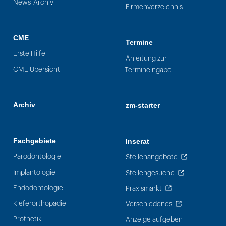
News-Archiv
Firmenverzeichnis
CME
Termine
Erste Hilfe
Anleitung zur
CME Übersicht
Termineingabe
Archiv
zm-starter
Fachgebiete
Inserat
Parodontologie
Stellenangebote
Implantologie
Stellengesuche
Endodontologie
Praxismarkt
Kieferorthopädie
Verschiedenes
Prothetik
Anzeige aufgeben