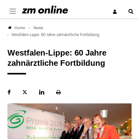
S
News
Home
Westfalen-Lippe: 60 Jahre zahnärztliche Fortbildung
Westfalen-Lippe: 60 Jahre
zahnärztliche Fortbildung
Facebook
Plattform
LinekdIn
Seite
X
ausdrucken