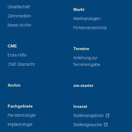
Gesellschaft
Markt
Zahnmedizin
Marktanzeigen
News-Archiv
Firmenverzeichnis
CME
Termine
Erste Hilfe
Anleitung zur
CME Übersicht
Termineingabe
Archiv
zm-starter
Fachgebiete
Inserat
Parodontologie
Stellenangebote
Implantologie
Stellengesuche