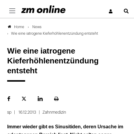
S
News
Home
Wie eine iatrogene Kieferhöhlenentzündung entsteht
Wie eine iatrogene
Kieferhöhlenentzündung
entsteht
Facebook
Plattform
LinekdIn
Seite
X
ausdrucken
sp
16.12.2013
Zahnmedizin
Immer wieder gibt es Sinusitiden, deren Ursache im