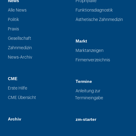
News
Prophylaxe
Alle News
Funktionsdiagnostik
Politik
Ästhetische Zahnmedizin
Praxis
Gesellschaft
Markt
Zahnmedizin
Marktanzeigen
News-Archiv
Firmenverzeichnis
CME
Termine
Erste Hilfe
Anleitung zur
CME Übersicht
Termineingabe
Archiv
zm-starter