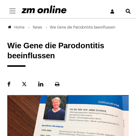
S
News
Wie Gene die Parodontitis beeinflussen
Home
Wie Gene die Parodontitis
beeinflussen
Facebook
Plattform
LinekdIn
Seite
X
ausdrucken