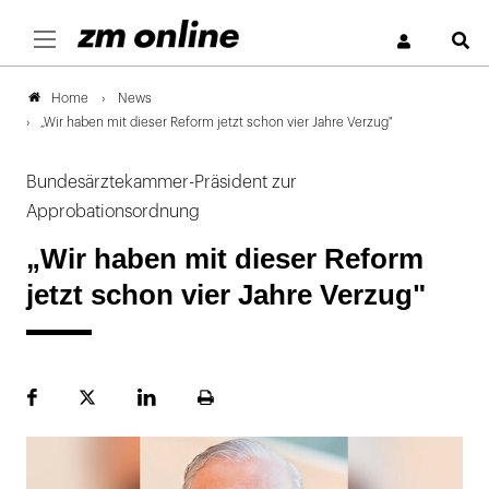
S
News
Home
„Wir haben mit dieser Reform jetzt schon vier Jahre Verzug"
Bundesärztekammer-Präsident zur
Approbationsordnung
„Wir haben mit dieser Reform
jetzt schon vier Jahre Verzug"
Facebook
Plattform
LinekdIn
Seite
X
ausdrucken