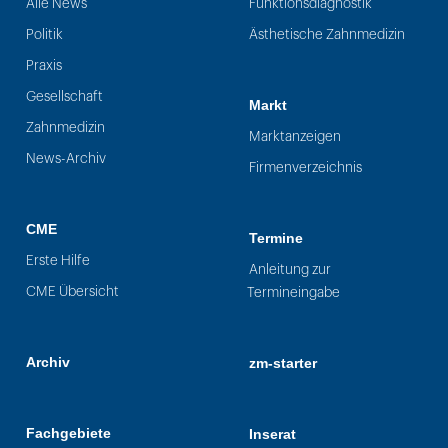
Alle News
Funktionsdiagnostik
Politik
Ästhetische Zahnmedizin
Praxis
Gesellschaft
Markt
Zahnmedizin
Marktanzeigen
News-Archiv
Firmenverzeichnis
CME
Termine
Erste Hilfe
Anleitung zur
CME Übersicht
Termineingabe
Archiv
zm-starter
Fachgebiete
Inserat