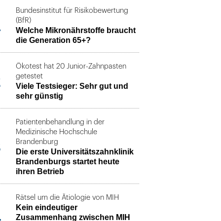
Bundesinstitut für Risikobewertung
1
(BfR)
Welche Mikronährstoffe braucht
die Generation 65+?
Ökotest hat 20 Junior-Zahnpasten
2
getestet
Viele Testsieger: Sehr gut und
sehr günstig
Patientenbehandlung in der
Medizinische Hochschule
3
Brandenburg
Die erste Universitätszahnklinik
Brandenburgs startet heute
ihren Betrieb
Rätsel um die Ätiologie von MIH
Kein eindeutiger
4
Zusammenhang zwischen MIH