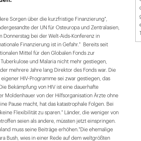
re Sorgen über die kurzfristige Finanzierung",
ndergesandte der UN für Osteuropa und Zentralasien,
m Donnerstag bei der Welt-Aids-Konferenz in
ationale Finanzierung ist in Gefahr." Bereits seit
tionalen Mittel für den Globalen Fonds zur
Tuberkulose und Malaria nicht mehr gestiegen,
der mehrere Jahre lang Direktor des Fonds war. Die
g eigener HIV-Programme sei zwar gestiegen, das
"Die Bekämpfung von HIV ist eine dauerhafte
er Moldenhauer von der Hilfsorganisation Ärzte ohne
ne Pause macht, hat das katastrophale Folgen. Bei
eine Flexibilität zu sparen." Länder, die weniger von
troffen seien als andere, müssten jetzt einspringen.
land muss seine Beiträge erhöhen."Die ehemalige
ura Bush, wies in einer Rede auf dem weltgrößten