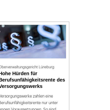
Oberverwaltungsgericht Lüneburg
Hohe Hürden für
Berufsunfähigkeitsrente des
Versorgungswerks
Versorgungswerke zahlen eine
Berufsunfähigkeitsrente nur unter
engen Voraussetzungen. So sind