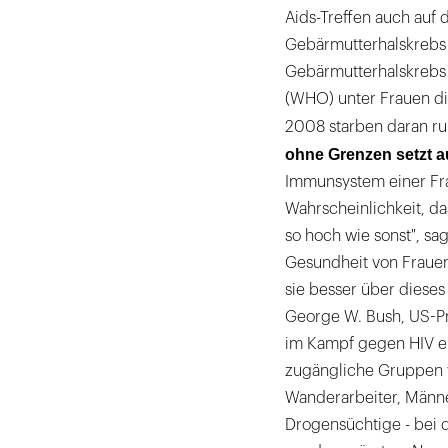
Aids-Treffen auch au
Gebärmutterhalskrebs h
Gebärmutterhalskrebs 
(WHO) unter Frauen die
2008 starben daran ru
ohne Grenzen setzt a
Immunsystem einer Frau
Wahrscheinlichkeit, da
so hoch wie sonst", s
Gesundheit von Frauen
sie besser über dieses
George W. Bush, US-Prä
im Kampf gegen HIV ei
zugängliche Gruppen v
Wanderarbeiter, Männer
Drogensüchtige - bei