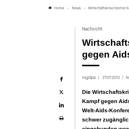
News
Wirtschaftskrise bremst 
Home
Nachricht
Wirtschaf
gegen Aid
mg/dpa
27.07.2012
N
Facebook
Die Wirtschaftskr
Plattform
X
Kampf gegen Aids
LinekdIn
Welt-Aids-Konfer
schwer zugänglic
Seite
ausdrucken
eingebunden wer