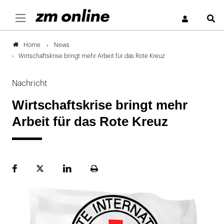
S
News
Home
Wirtschaftskrise bringt mehr Arbeit für das Rote Kreuz
Nachricht
Wirtschaftskrise bringt mehr
Arbeit für das Rote Kreuz
Facebook
Plattform
LinekdIn
Seite
X
ausdrucken