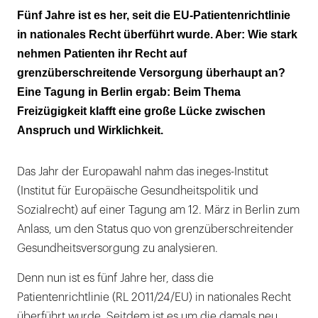
Die Grenzen der Patientenmobilität
Fünf Jahre ist es her, seit die EU-Patientenrichtlinie
in nationales Recht überführt wurde. Aber: Wie stark
Die Gesundheitssysteme selbst sind nicht auf
nehmen Patienten ihr Recht auf
einen grenzüberschreitenden Markt
grenzüberschreitende Versorgung überhaupt an?
ausgerichtet
Eine Tagung in Berlin ergab: Beim Thema
Freizügigkeit klafft eine große Lücke zwischen
Anspruch und Wirklichkeit.
Das Jahr der Europawahl nahm das ineges-Institut
(Institut für Europäische Gesundheitspolitik und
Sozialrecht) auf einer Tagung am 12. März in Berlin zum
Anlass, um den Status quo von grenzüberschreitender
Gesundheitsversorgung zu analysieren.
Denn nun ist es fünf Jahre her, dass die
Patientenrichtlinie (RL 2011/24/EU) in nationales Recht
überführt wurde. Seitdem ist es um die damals neu