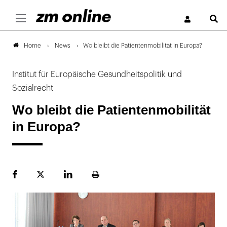
S
News
Wo bleibt die Patientenmobilität in Europa?
Home
Institut für Europäische Gesundheitspolitik und
Sozialrecht
Wo bleibt die Patientenmobilität
in Europa?
Facebook
Plattform
LinekdIn
Seite
X
ausdrucken