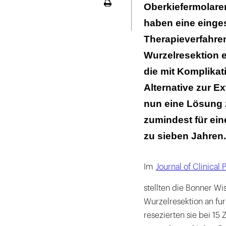
Die Patienten
Oberkiefermolaren 
Seite
ausdrucken
haben eine einge
Therapieverfahren 
Wurzelresektion 
die mit Komplikat
Alternative zur E
nun eine Lösung 
zumindest für ei
zu sieben Jahren.
Im
Journal of Clinical
stellten die Bonner Wi
Wurzelresektion an fur
resezierten sie bei 15