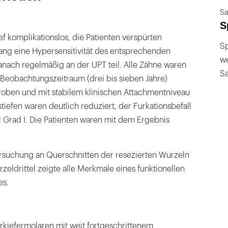
Sa
S
f komplikationslos, die Patienten verspürten
Sp
lang eine Hypersensitivität des entsprechenden
we
ach regelmäßig an der UPT teil. Alle Zähne waren
S
 Beobachtungszeitraum (drei bis sieben Jahre)
sproben und mit stabilem klinischen Attachmentniveau
tiefen waren deutlich reduziert, der Furkationsbefall
 Grad I. Die Patienten waren mit dem Ergebnis
ersuchung an Querschnitten der resezierten Wurzeln
eldrittel zeigte alle Merkmale eines funktionellen
es.
rkiefermolaren mit weit fortgeschrittenem