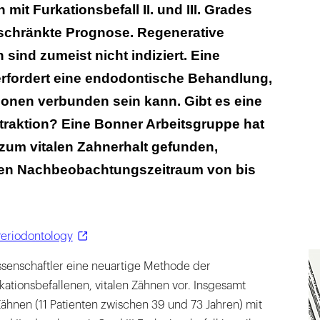
 waren mit dem Ergebnis durchweg zufrieden
mit Furkationsbefall II. und III. Grades
schränkte Prognose. Regenerative
sind zumeist nicht indiziert. Eine
erfordert eine endodontische Behandlung,
ionen verbunden sein kann. Gibt es eine
xtraktion? Eine Bonner Arbeitsgruppe hat
zum vitalen Zahnerhalt gefunden,
nen Nachbeobachtungszeitraum von bis
 Periodontology
ssenschaftler eine neuartige Methode der
kationsbefallenen, vitalen Zähnen vor. Insgesamt
 Zähnen (11 Patienten zwischen 39 und 73 Jahren) mit