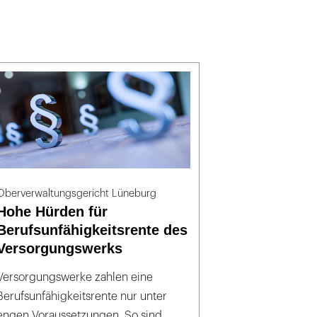
Oberverwaltungsgericht Lüneburg
Hohe Hürden für
Berufsunfähigkeitsrente des
Versorgungswerks
Versorgungswerke zahlen eine
Berufsunfähigkeitsrente nur unter
engen Voraussetzungen. So sind