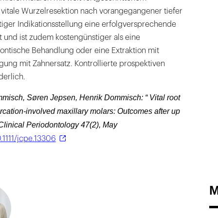
 vitale Wurzelresektion nach vorangegangener tiefer
htiger Indikationsstellung eine erfolgversprechende
t und ist zudem kostengünstiger als eine
tische Behandlung oder eine Extraktion mit
ung mit Zahnersatz. Kontrollierte prospektiven
derlich.
misch, Søren Jepsen, Henrik Dommisch: “ Vital root
urcation‐involved maxillary molars: Outcomes after up
 Clinical Periodontology 47(2), May
0.1111/jcpe.13306
M