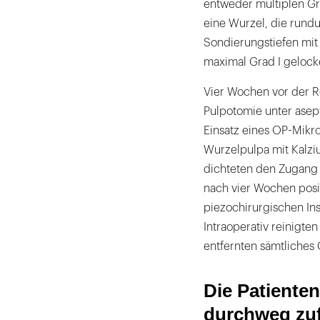
entweder multiplen Grad
eine Wurzel, die rund
Sondierungstiefen mit
maximal Grad I gelocke
Vier Wochen vor der Re
Pulpotomie unter asep
Einsatz eines OP-Mikro
Wurzelpulpa mit Kalzi
dichteten den Zugang d
nach vier Wochen posit
piezochirurgischen Ins
Intraoperativ reinigte
entfernten sämtliches
Die Patiente
durchweg zuf