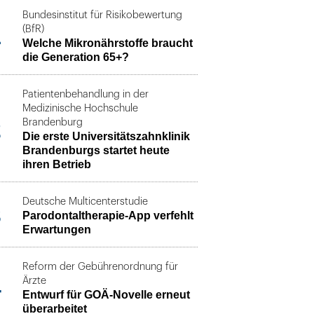
Bundesinstitut für Risikobewertung
1
(BfR)
Welche Mikronährstoffe braucht
die Generation 65+?
Patientenbehandlung in der
Medizinische Hochschule
2
Brandenburg
Die erste Universitätszahnklinik
Brandenburgs startet heute
ihren Betrieb
Deutsche Multicenterstudie
3
Parodontaltherapie-App verfehlt
Erwartungen
Reform der Gebührenordnung für
4
Ärzte
Entwurf für GOÄ-Novelle erneut
überarbeitet