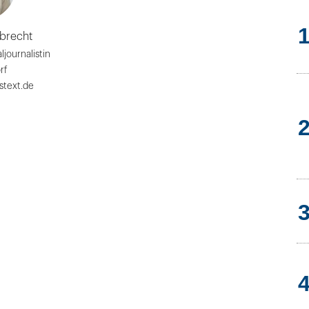
lbrecht
journalistin
rf
stext.de