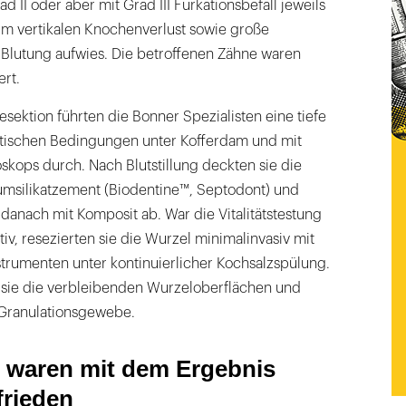
 II oder aber mit Grad III Furkationsbefall jeweils
um vertikalen Knochenverlust sowie große
 Blutung aufwies. Die betroffenen Zähne waren
rt.
sektion führten die Bonner Spezialisten eine tiefe
tischen Bedingungen unter Kofferdam und mit
skops durch. Nach Blutstillung deckten sie die
umsilikatzement (Biodentine™, Septodont) und
anach mit Komposit ab. War die Vitalitätstestung
iv, resezierten sie die Wurzel minimalinvasiv mit
trumenten unter kontinuierlicher Kochsalzspülung.
n sie die verbleibenden Wurzeloberflächen und
 Granulationsgewebe.
n waren mit dem Ergebnis
rieden