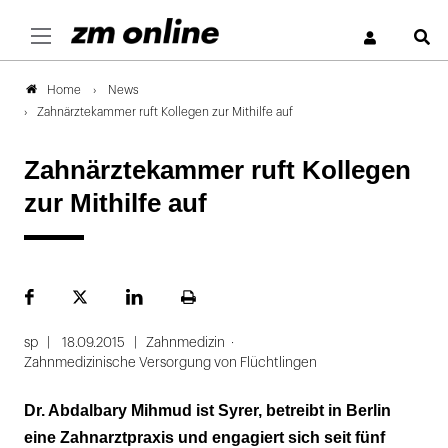
S
News
Home
Zahnärztekammer ruft Kollegen zur Mithilfe auf
Zahnärztekammer ruft Kollegen
zur Mithilfe auf
Facebook
Plattform
LinekdIn
Seite
X
ausdrucken
sp
18.09.2015
Zahnmedizin
Zahnmedizinische Versorgung von Flüchtlingen
Dr. Abdalbary Mihmud ist Syrer, betreibt in Berlin
eine Zahnarztpraxis und engagiert sich seit fünf