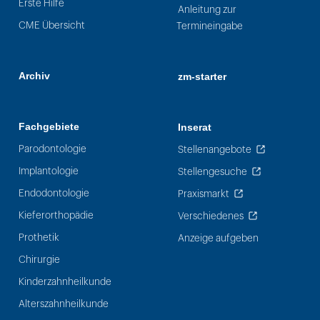
Erste Hilfe
Anleitung zur
CME Übersicht
Termineingabe
Archiv
zm-starter
Fachgebiete
Inserat
Parodontologie
Stellenangebote
Implantologie
Stellengesuche
Endodontologie
Praxismarkt
Kieferorthopädie
Verschiedenes
Prothetik
Anzeige aufgeben
Chirurgie
Kinderzahnheilkunde
Alterszahnheilkunde