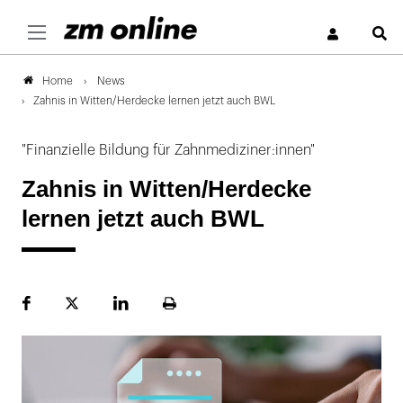
S
News
Home
Zahnis in Witten/Herdecke lernen jetzt auch BWL
"Finanzielle Bildung für Zahnmediziner:innen"
Zahnis in Witten/Herdecke
lernen jetzt auch BWL
Facebook
Plattform
LinekdIn
Seite
X
ausdrucken