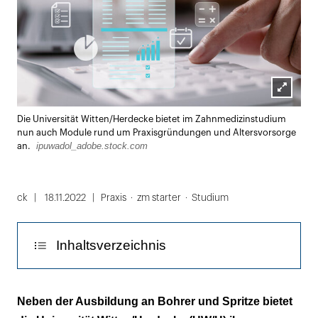
Lightbox
Die Universität Witten/Herdecke bietet im Zahnmedizinstudium
öffnen
nun auch Module rund um Praxisgründungen und Altersvorsorge
ipuwadol_adobe.stock.com
an.
ck
18.11.2022
Praxis
zm starter
Studium
Inhaltsverzeichnis
Von den BWL-Grundlagen bis zum
Neben der Ausbildung an Bohrer und Spritze bietet
Businessplan