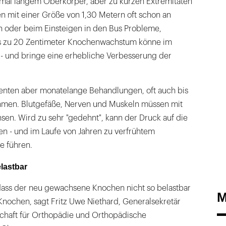
mal langem Oberkörper, aber zu kurzen Extremitäten
n mit einer Größe von 1,30 Metern oft schon an
 oder beim Einsteigen in den Bus Probleme,
is zu 20 Zentimeter Knochenwachstum könne im
n - und bringe eine erhebliche Verbesserung der
ienten aber monatelange Behandlungen, oft auch bis
ehmen. Blutgefäße, Nerven und Muskeln müssen mit
n. Wird zu sehr "gedehnt", kann der Druck auf die
en - und im Laufe von Jahren zu verfrühtem
e führen.
lastbar
 dass der neu gewachsene Knochen nicht so belastbar
M
 Knochen, sagt Fritz Uwe Niethard, Generalsekretär
chaft für Orthopädie und Orthopädische