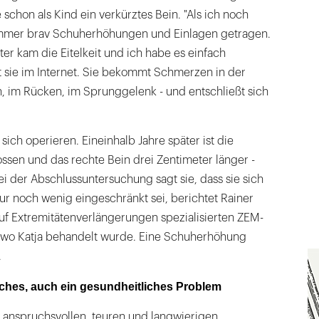
e schon als Kind ein verkürztes Bein. "Als ich noch
immer brav Schuherhöhungen und Einlagen getragen.
er kam die Eitelkeit und ich habe es einfach
t sie im Internet. Sie bekommt Schmerzen in der
n, im Rücken, im Sprunggelenk - und entschließt sich
.
sich operieren. Eineinhalb Jahre später ist die
sen und das rechte Bein drei Zentimeter länger -
i der Abschlussuntersuchung sagt sie, dass sie sich
nur noch wenig eingeschränkt sei, berichtet Rainer
uf Extremitätenverlängerungen spezialisierten ZEM-
wo Katja behandelt wurde. Eine Schuherhöhung
.
sches, auch ein gesundheitliches Problem
r anspruchsvollen, teuren und langwierigen