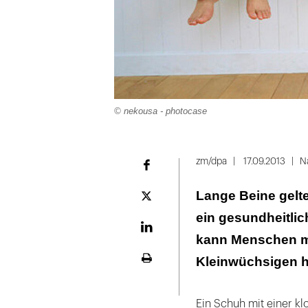
© nekousa - photocase
zm/dpa
17.09.2013
N
Facebook
Lange Beine gelt
Plattform
X
ein gesundheitlic
LinekdIn
kann Menschen m
Kleinwüchsigen h
Seite
ausdrucken
Ein Schuh mit einer kl