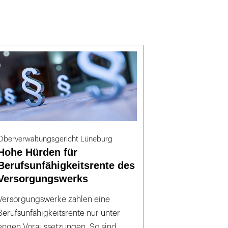
Oberverwaltungsgericht Lüneburg
Hohe Hürden für
Berufsunfähigkeitsrente des
Versorgungswerks
Versorgungswerke zahlen eine
Berufsunfähigkeitsrente nur unter
engen Voraussetzungen. So sind