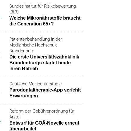
Bundesinstitut für Risikobewertung
1
(BfR)
Welche Mikronährstoffe braucht
die Generation 65+?
Patientenbehandlung in der
Medizinische Hochschule
2
Brandenburg
Die erste Universitätszahnklinik
Brandenburgs startet heute
ihren Betrieb
Deutsche Multicenterstudie
3
Parodontaltherapie-App verfehlt
Erwartungen
Reform der Gebührenordnung für
4
Ärzte
Entwurf für GOÄ-Novelle erneut
überarbeitet