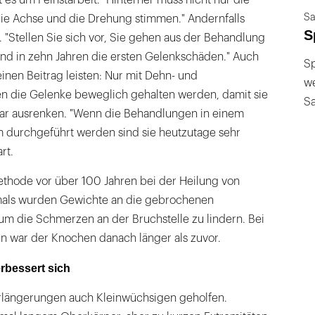
 es um Feinstarbeit. "Hinterher muss nicht nur die
Sa
ie Achse und die Drehung stimmen." Andernfalls
S
"Stellen Sie sich vor, Sie gehen aus der Behandlung
nd in zehn Jahren die ersten Gelenkschäden." Auch
Sp
inen Beitrag leisten: Nur mit Dehn- und
we
 die Gelenke beweglich gehalten werden, damit sie
S
 gar ausrenken. "Wenn die Behandlungen in einem
um durchgeführt werden sind sie heutzutage sehr
art.
thode vor über 100 Jahren bei der Heilung von
als wurden Gewichte an die gebrochenen
m die Schmerzen an der Bruchstelle zu lindern. Bei
 war der Knochen danach länger als zuvor.
rbessert sich
rlängerungen auch Kleinwüchsigen geholfen.