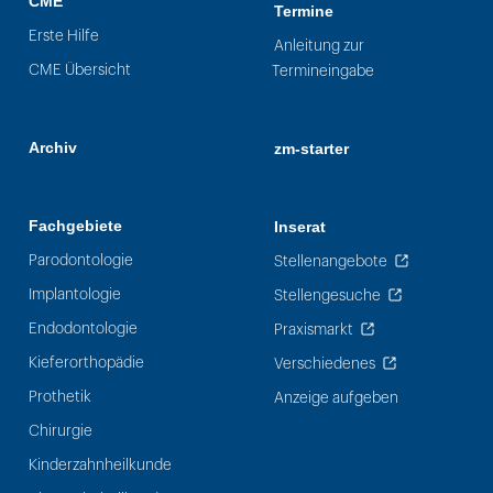
CME
Termine
Erste Hilfe
Anleitung zur
CME Übersicht
Termineingabe
Archiv
zm-starter
Fachgebiete
Inserat
Parodontologie
Stellenangebote
Implantologie
Stellengesuche
Endodontologie
Praxismarkt
Kieferorthopädie
Verschiedenes
Prothetik
Anzeige aufgeben
Chirurgie
Kinderzahnheilkunde