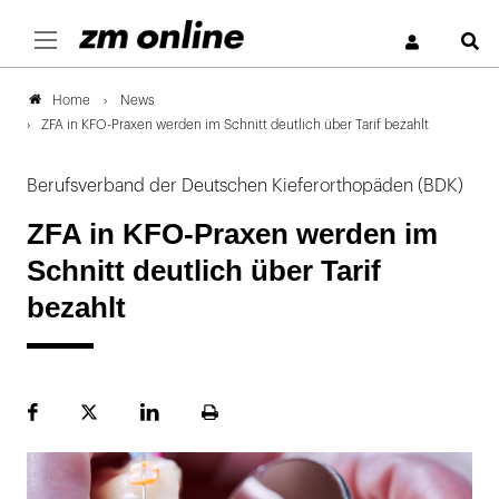
S
News
Home
ZFA in KFO-Praxen werden im Schnitt deutlich über Tarif bezahlt
Berufsverband der Deutschen Kieferorthopäden (BDK)
ZFA in KFO-Praxen werden im
Schnitt deutlich über Tarif
bezahlt
Facebook
Plattform
LinekdIn
Seite
X
ausdrucken