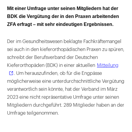
Fast drei Viertel der ZFA werden übertariflich
Mit einer Umfrage unter seinen Mitgliedern hat der
bezahlt
BDK die Vergütung der in den Praxen arbeitenden
ZFA erfragt – mit sehr eindeutigen Ergebnissen.
„Zusatzleistungen sind weit verbreitet“
Fortbildung wird gefördert
Der im Gesundheitswesen beklagte Fachkräftemangel
sei auch in den kieferorthopädischen Praxen zu spüren,
„Die Politik bremst“
schreibt der Berufsverband der Deutschen
Kieferorthopäden (BDK) in einer aktuellen
Mitteilung
. Um herauszufinden, ob für die Engpässe
möglicherweise eine unterdurchschnittliche Vergütung
verantwortlich sein könnte, hat der Verband im März
2023 eine nicht repräsentative Umfrage unter seinen
Mitgliedern durchgeführt. 289 Mitglieder haben an der
Umfrage teilgenommen.