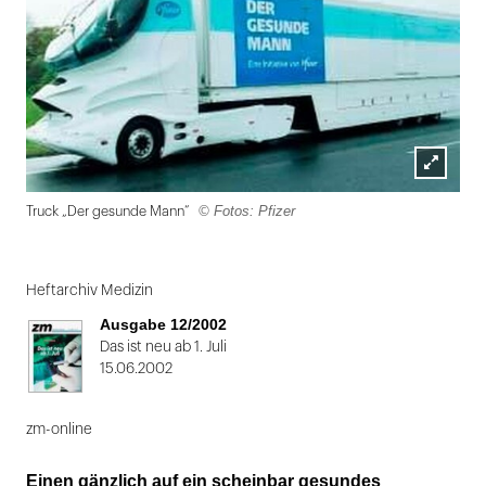
Lightbox
© Fotos: Pfizer
Truck „Der gesunde Mann“
öffnen
Folie
1
Heftarchiv Medizin
von
Ausgabe 12/2002
2
Das ist neu ab 1. Juli
15.06.2002
zm-online
Einen gänzlich auf ein scheinbar gesundes