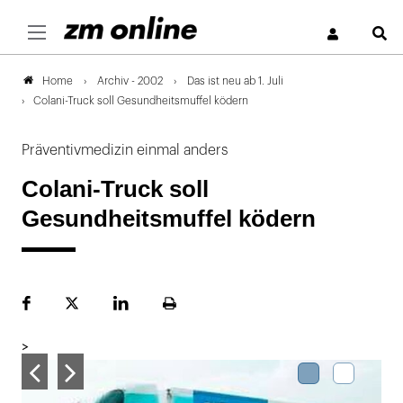
S
Archiv - 2002
Das ist neu ab 1. Juli
Home
Colani-Truck soll Gesundheitsmuffel ködern
Präventivmedizin einmal anders
Colani-Truck soll
Gesundheitsmuffel ködern
Facebook
Plattform
LinekdIn
Seite
X
ausdrucken
>