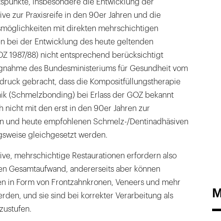
spunkte, insbesondere die Entwicklung der
e zur Praxisreife in den 90er Jahren und die
nsmöglichkeiten mit direkten mehrschichtigen
en bei der Entwicklung des heute geltenden
OZ 1987/88) nicht entsprechend berücksichtigt
ngnahme des Bundesministeriums für Gesundheit vom
druck gebracht, dass die Kompositfüllungstherapie
ik (Schmelzbonding) bei Erlass der GOZ bekannt
h nicht mit den erst in den 90er Jahren zur
ten und heute empfohlenen Schmelz-/Dentinadhäsiven
sweise gleichgesetzt werden.
ve, mehrschichtige Restaurationen erfordern also
ren Gesamtaufwand, andererseits aber können
nen in Form von Frontzahnkronen, Veneers und mehr
M
den, und sie sind bei korrekter Verarbeitung als
zustufen.