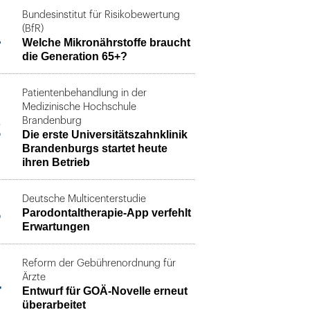
Bundesinstitut für Risikobewertung
1
(BfR)
Welche Mikronährstoffe braucht
die Generation 65+?
Patientenbehandlung in der
Medizinische Hochschule
2
Brandenburg
Die erste Universitätszahnklinik
Brandenburgs startet heute
ihren Betrieb
Deutsche Multicenterstudie
3
Parodontaltherapie-App verfehlt
Erwartungen
Reform der Gebührenordnung für
4
Ärzte
Entwurf für GOÄ-Novelle erneut
überarbeitet