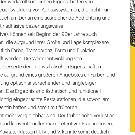
der werkstoffkundlichen Eigenschaften von
uentwicklung von Adhäsivsystemen, die nicht nur
auch am Dentin eine ausreichende Abdichtung und
tinadhäsive beziehungsweise
ve), können seit Beginn der 90er Jahre auch
en, die aufgrund ihrer Größe und Lage komplexere
tlich Farbe, Transparenz, Form und Funktion
llt werden. Die Weiterentwicklung von
erbesserte deren physikalischen Eigenschaften
te aufgrund eines größeren Angebotes an Farben und
llung optisch ansprechender und langlebiger
n. Das Ergebnis sind ästhetisch und funktionell
chtig eingebrachte Restaurationen, die sowohl am
entin haften und somit mit früheren
t mehr vergleichbar sind. Der früher hohe Verlust an
rund konventioneller makroretentiver Präparationen,
vitätenklassen III, IV und V, konnte somit deutlich