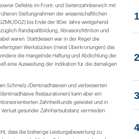
xerer Defekte im Front- und Seitenzahnbereich mit
rüheren Stellungnahmen der wissenschaftlichen
DGZMK/DGZ) bis Ende der 80er Jahre weitgehend
züglich Randspaltbildung, Abrasion/Attrition und
abel waren. Stattdessen war in der Regel die
gefertigten Werkstücken (meist Überkronungen) das
esondere die mangelnde Haftung und Abdichtung der
eß eine Ausweitung der Indikation für die damaligen
ten Schmelz-/Dentinadhäsiven und verbesserten
dentinadhäsive Restaurationen) kann aber ein
ntionsorientierten Zahnheilkunde geleistet und in
er Verlust gesunder Zahnhartsubstanz vermieden
cht, dass die bisherige Leistungsbewertung zu