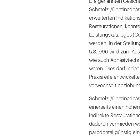
Die genannten Gesicht
Schmelz-/Dentinadhäsiv
erweiterten Indikatio
Restaurationen, konnt
Leistungskataloges (G
werden. In der Stellu
5.8.1996 wird zum Aus
wie auch Adhäsivtechn
waren. Dies darf jedoc
Praxisreife entwickel
verwechselt beziehung
Schmelz-/Dentinadhäsi
einerseits einen höhe
indirekte Restauratio
dadurch vermieden wer
parodontal günstig ein