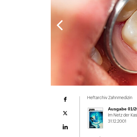
Folie
1
Heftarchiv Zahnmedizin
Facebook
von
Ausgabe 01/2
2
Plattform
Im Netz der Ka
X
31.12.2001
LinekdIn