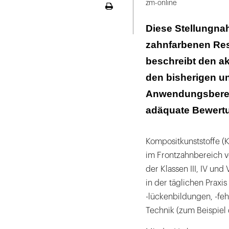
zm-online
Seite
ausdrucken
Diese Stellungna
zahnfarbenen Res
beschreibt den ak
den bisherigen u
Anwendungsbereic
adäquate Bewertun
Kompositkunststoffe (K
im Frontzahnbereich v
der Klassen III, IV und
in der täglichen Praxi
-lückenbildungen, -feh
Technik (zum Beispiel