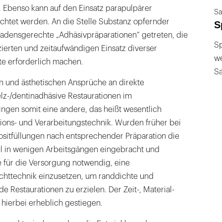
 Ebenso kann auf den Einsatz parapulpärer
Sa
chtet werden. An die Stelle Substanz opfernder
S
hadensgerechte „Adhäsivpräparationen“ getreten, die
Sp
zierten und zeitaufwändigen Einsatz diverser
we
te erforderlich machen.
S
en und ästhetischen Ansprüche an direkte
z-/dentinadhäsive Restaurationen im
ngen somit eine andere, das heißt wesentlich
ions- und Verarbeitungstechnik. Wurden früher bei
sitfüllungen nach entsprechender Präparation die
l in wenigen Arbeitsgängen eingebracht und
te für die Versorgung notwendig, eine
chttechnik einzusetzen, um randdichte und
e Restaurationen zu erzielen. Der Zeit-, Material-
hierbei erheblich gestiegen.