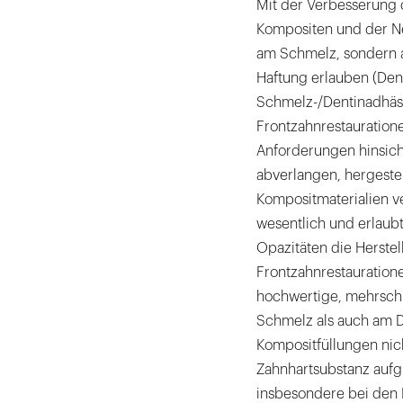
Mit der Verbesserung 
Kompositen und der Ne
am Schmelz, sondern 
Haftung erlauben (Den
Schmelz-/Dentinadhäsi
Frontzahnrestauration
Anforderungen hinsich
abverlangen, hergeste
Kompositmaterialien v
wesentlich und erlaub
Opazitäten die Herste
Frontzahnrestauratione
hochwertige, mehrschi
Schmelz als auch am D
Kompositfüllungen nich
Zahnhartsubstanz aufg
insbesondere bei den Ka