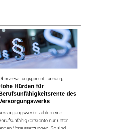
Oberverwaltungsgericht Lüneburg
Hohe Hürden für
Berufsunfähigkeitsrente des
Versorgungswerks
Versorgungswerke zahlen eine
Berufsunfähigkeitsrente nur unter
engen Voraussetzungen. So sind