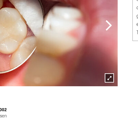
Lightbox
öffnen
002
ssen