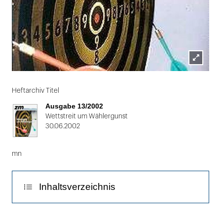
Lightbox
Folie
öffnen
1
Heftarchiv Titel
von
Ausgabe 13/2002
2
Wettstreit um Wählergunst
30.06.2002
mn
Inhaltsverzeichnis