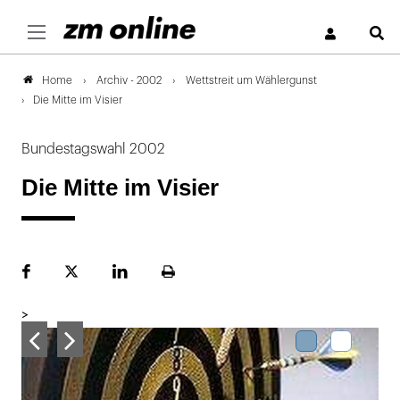
S
Archiv - 2002
Wettstreit um Wählergunst
Home
Die Mitte im Visier
Bundestagswahl 2002
Die Mitte im Visier
Facebook
Plattform
LinekdIn
Seite
X
ausdrucken
>