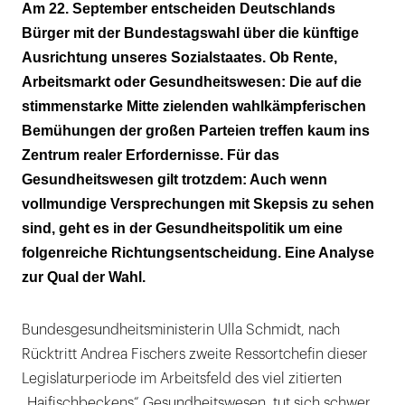
Kein Treffer ins Schwarze
Am 22. September entscheiden Deutschlands
Bürger mit der Bundestagswahl über die künftige
Das Prinzip Hoffnung
Ausrichtung unseres Sozialstaates. Ob Rente,
Schwarz auf Weiß: die Wahlprüfsteine
Arbeitsmarkt oder Gesundheitswesen: Die auf die
stimmenstarke Mitte zielenden wahlkämpferischen
Deutlicher Richtungswechsel
Bemühungen der großen Parteien treffen kaum ins
Zentrum realer Erfordernisse. Für das
Gesundheitswesen gilt trotzdem: Auch wenn
vollmundige Versprechungen mit Skepsis zu sehen
sind, geht es in der Gesundheitspolitik um eine
folgenreiche Richtungsentscheidung. Eine Analyse
zur Qual der Wahl.
Bundesgesundheitsministerin Ulla Schmidt, nach
Rücktritt Andrea Fischers zweite Ressortchefin dieser
Legislaturperiode im Arbeitsfeld des viel zitierten
„Haifischbeckens“ Gesundheitswesen, tut sich schwer,