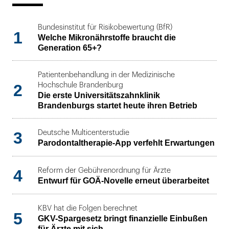
Bundesinstitut für Risikobewertung (BfR)
1
Welche Mikronährstoffe braucht die
Generation 65+?
Patientenbehandlung in der Medizinische
2
Hochschule Brandenburg
Die erste Universitätszahnklinik
Brandenburgs startet heute ihren Betrieb
3
Deutsche Multicenterstudie
Parodontaltherapie-App verfehlt Erwartungen
4
Reform der Gebührenordnung für Ärzte
Entwurf für GOÄ-Novelle erneut überarbeitet
KBV hat die Folgen berechnet
5
GKV-Spargesetz bringt finanzielle Einbußen
für Ärzte mit sich