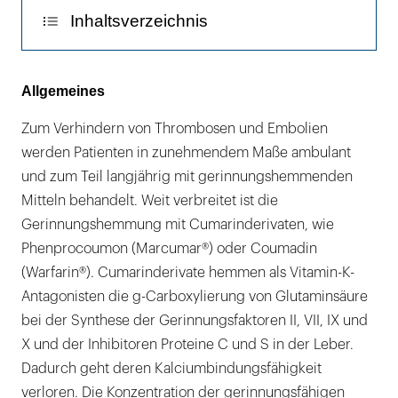
Inhaltsverzeichnis
Chirurgisches Vorgehen
Allgemeines
Verabreichung weiterer Medikamente
Zum Verhindern von Thrombosen und Embolien
werden Patienten in zunehmendem Maße ambulant
Antibiotikagabe
und zum Teil langjährig mit gerinnungshemmenden
Stationäre Behandlung
Mitteln behandelt. Weit verbreitet ist die
Gerinnungshemmung mit Cumarinderivaten, wie
Gültigkeit des beschriebenen Vorgehens
Phenprocoumon (Marcumar®) oder Coumadin
Zusammenfassung
(Warfarin®). Cumarinderivate hemmen als Vitamin-K-
Antagonisten die g-Carboxylierung von Glutaminsäure
bei der Synthese der Gerinnungsfaktoren II, VII, IX und
X und der Inhibitoren Proteine C und S in der Leber.
Dadurch geht deren Kalciumbindungsfähigkeit
verloren. Die Konzentration der gerinnungsfähigen