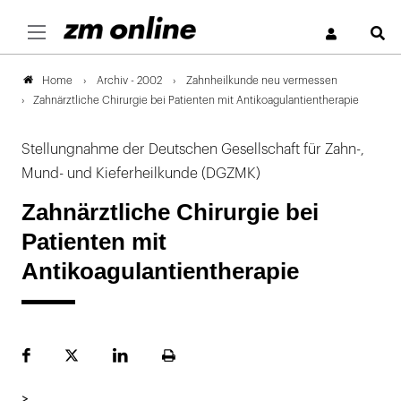
S
Archiv - 2002
Zahnheilkunde neu vermessen
Home
Zahnärztliche Chirurgie bei Patienten mit Antikoagulantientherapie
Stellungnahme der Deutschen Gesellschaft für Zahn-,
Mund- und Kieferheilkunde (DGZMK)
Zahnärztliche Chirurgie bei
Patienten mit
Antikoagulantientherapie
Facebook
Plattform
LinekdIn
Seite
X
ausdrucken
>