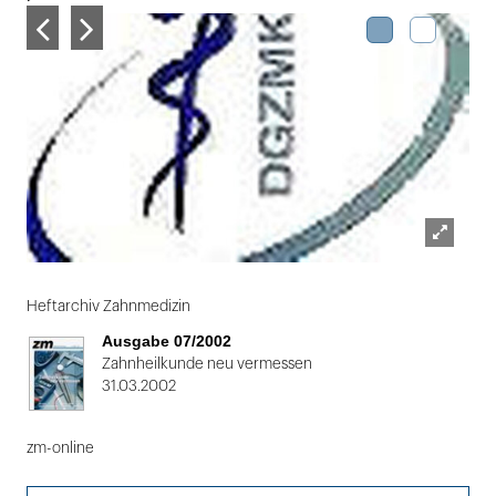
Lightbox
Folie
öffnen
1
Heftarchiv Zahnmedizin
von
Ausgabe 07/2002
2
Zahnheilkunde neu vermessen
31.03.2002
zm-online