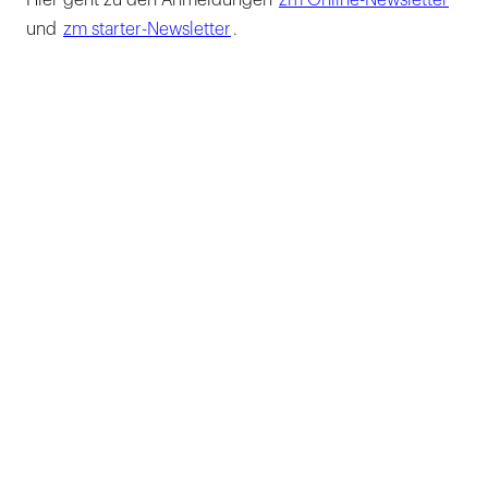
Hier geht zu den Anmeldungen
zm Online-Newsletter
und
zm starter-Newsletter
.