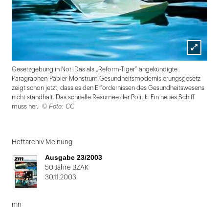
Lightbox
Gesetzgebung in Not: Das als „Reform-Tiger“ angekündigte
öffnen
Paragraphen-Papier-Monstrum Gesundheitsmodernisierungsgesetz
zeigt schon jetzt, dass es den Erfordernissen des Gesundheitswesens
nicht standhält. Das schnelle Resümee der Politik: Ein neues Schiff
© Foto: CC
muss her.
Folie
1
Heftarchiv Meinung
von
Ausgabe 23/2003
2
50 Jahre BZÄK
30.11.2003
mn