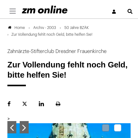
S
Archiv - 2003
50 Jahre BZÄK
Home
Zur Vollendung fehlt noch Geld, bitte helfen Sie!
Zahnärzte-Stifterclub Dresdner Frauenkirche
Zur Vollendung fehlt noch Geld,
bitte helfen Sie!
Facebook
Plattform
LinekdIn
Seite
X
ausdrucken
>