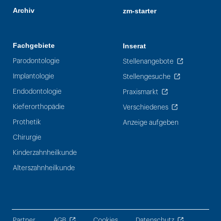
Archiv
zm-starter
Fachgebiete
Inserat
Parodontologie
Stellenangebote
Implantologie
Stellengesuche
Endodontologie
Praxismarkt
Kieferorthopädie
Verschiedenes
Prothetik
Anzeige aufgeben
Chirurgie
Kinderzahnheilkunde
Alterszahnheilkunde
Partner
AGB
Cookies
Datenschutz