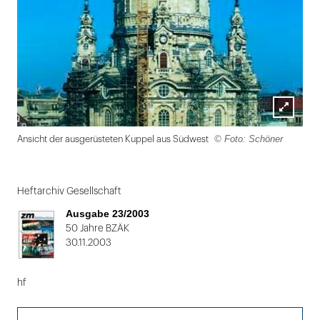
Lightbox
© Foto: Schöner
Ansicht der ausgerüsteten Kuppel aus Südwest
öffnen
Folie
1
Heftarchiv Gesellschaft
von
Ausgabe 23/2003
2
50 Jahre BZÄK
30.11.2003
hf