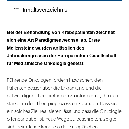
Inhaltsverzeichnis
Patientenseminar zum Brustkrebs
Bei der Behandlung von Krebspatienten zeichnet
sich eine Art Paradigmenwechsel ab. Erste
Der Wunsch nach mehr Wissen nimmt zu
Meilensteine wurden anlässlich des
Krebspatienten auf die ihre Probleme
Jahreskongresses der Europäischen Gesellschaft
ansprechen
für Medizinische Onkologie gesetzt
Führende Onkologen fordern inzwischen, den
Patienten besser über die Erkrankung und die
notwendigen Therapieformen zu informieren, ihn also
stärker in den Therapieprozess einzubinden. Dass sich
ein solches Ziel realisieren lässt und dass die Onkologie
offenbar dabei ist, neue Wege zu beschreiten, zeigte
sich beim Jahreskongress der Europäischen