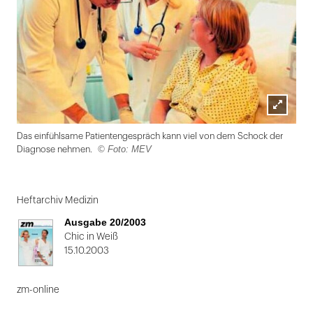
Lightbox
Das einfühlsame Patientengespräch kann viel von dem Schock der
öffnen
© Foto: MEV
Diagnose nehmen.
Folie
1
Heftarchiv Medizin
von
Ausgabe 20/2003
2
Chic in Weiß
15.10.2003
zm-online