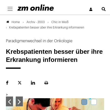
S
Archiv - 2003
Chic in Weiß
Home
Krebspatienten besser über ihre Erkrankung informieren
Paradigmenwechsel in der Onkologie
Krebspatienten besser über ihre
Erkrankung informieren
Facebook
Plattform
LinekdIn
Seite
X
ausdrucken
>