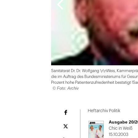
Sanitätsrat Dr. Dr. Wolfgang \r\nWeis, Kammerpräs
die im Auftrag des Bundesministeriums für Gesun
Prozent hohe Patientenzufriedenheit bestatigt !S
© Foto: Archiv
Folie
1
Heftarchiv Politik
Facebook
von
Ausgabe 20/2
2
Plattform
Chic in Weiß
X
15.10.2003