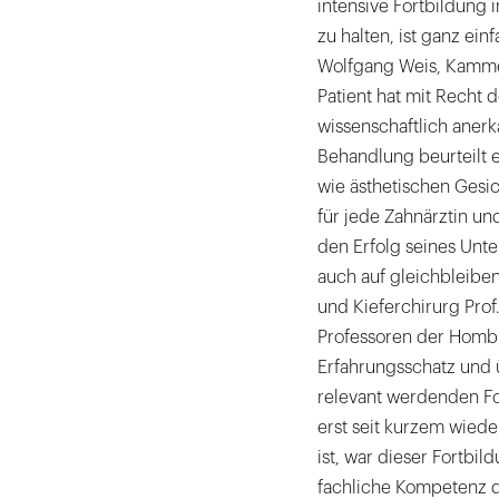
intensive Fortbildung 
zu halten, ist ganz einf
Wolfgang Weis, Kammer
Patient hat mit Recht
wissenschaftlich aner
Behandlung beurteilt e
wie ästhetischen Gesi
für jede Zahnärztin u
den Erfolg seines Unt
auch auf gleichbleiben
und Kieferchirurg Prof
Professoren der Hombu
Erfahrungsschatz und ü
relevant werdenden For
erst seit kurzem wieder
ist, war dieser Fortbil
fachliche Kompetenz de