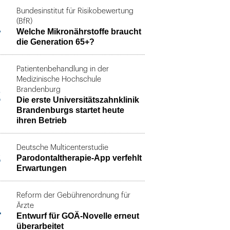
Bundesinstitut für Risikobewertung
1
(BfR)
Welche Mikronährstoffe braucht
die Generation 65+?
Patientenbehandlung in der
Medizinische Hochschule
2
Brandenburg
Die erste Universitätszahnklinik
Brandenburgs startet heute
ihren Betrieb
Deutsche Multicenterstudie
3
Parodontaltherapie-App verfehlt
Erwartungen
Reform der Gebührenordnung für
4
Ärzte
Entwurf für GOÄ-Novelle erneut
überarbeitet