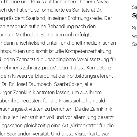
in Theorie und Praxis auf fachlichem, hohem Niveau
Sa
ach der Patient, so formulierte es Sanitätsrat Dr.
S
präsident Saarland, in seiner Eröffnungsrede. Der
 den Anspruch auf eine Behandlung nach den
Sp
kannten Methoden. Seine hiernach erfolgte
we
r dann anschließend unter funktionell-medizinischen
S
chtspunkten und somit ist „die Kompetenzerhaltung
nd jeden Zahnarzt die unabdingbare Voraussetzung für
ernehmens Zahnarztpraxis“. Damit diese Kompetenz
dem Niveau verbleibt, hat der Fortbildungsreferent
. Dr. Dr. Josef Drumbach, Saarbrücken, alle
rger Zahnklinik antreten lassen, um aus ihrem
ber ihre neuesten, für die Praxis sicherlich bald
schungsaktivitäten zu berichten. Da die Zahnklinik
 in allen Lehrstühlen voll und vor allem jung besetzt
dungskanon gleichzeitig eine Art „Visitenkarte“ für die
r Saarlanduniversität. Und diese Visitenkarte war