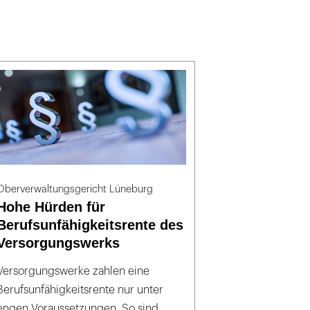
Oberverwaltungsgericht Lüneburg
Hohe Hürden für
Berufsunfähigkeitsrente des
Versorgungswerks
Versorgungswerke zahlen eine
Berufsunfähigkeitsrente nur unter
engen Voraussetzungen. So sind