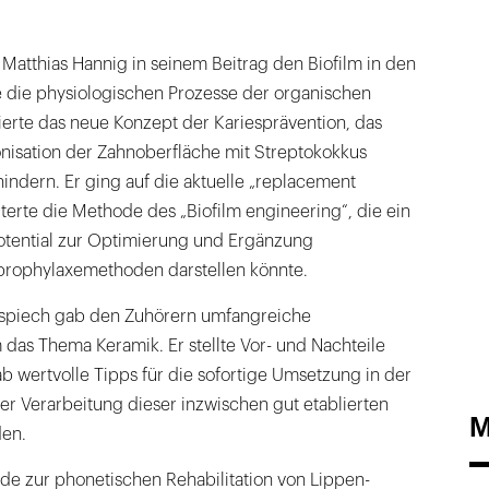
. Matthias Hannig in seinem Beitrag den Biofilm in den
e die physiologischen Prozesse der organischen
ierte das neue Konzept der Kariesprävention, das
lonisation der Zahnoberfläche mit Streptokokkus
hindern. Er ging auf die aktuelle „replacement
uterte die Methode des „Biofilm engineering“, die ein
otential zur Optimierung und Ergänzung
prophylaxemethoden darstellen könnte.
rospiech gab den Zuhörern umfangreiche
das Thema Keramik. Er stellte Vor- und Nachteile
 wertvolle Tipps für die sofortige Umsetzung in der
der Verarbeitung dieser inzwischen gut etablierten
M
den.
e zur phonetischen Rehabilitation von Lippen-