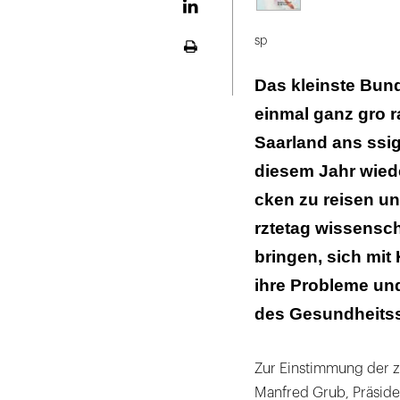
LinekdIn
sp
Seite
ausdrucken
Das kleinste Bun
einmal ganz gro ra
Saarland ans ssig
diesem Jahr wied
cken zu reisen un
rztetag wissensch
bringen, sich mit
ihre Probleme un
des Gesundheitss
Zur Einstimmung der zw
Manfred Grub, Präside