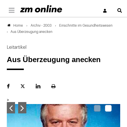
S
Archiv - 2003
Einschnitte im Gesundheitswesen
Home
Aus Überzeugung anecken
Leitartikel
Aus Überzeugung anecken
Facebook
Plattform
LinekdIn
Seite
X
ausdrucken
>