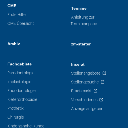
CME
Termine
Erste Hilfe
Anleitung zur
CME Übersicht
Termineingabe
Archiv
zm-starter
Fachgebiete
Inserat
Parodontologie
Stellenangebote
Implantologie
Stellengesuche
Endodontologie
Praxismarkt
Kieferorthopädie
Verschiedenes
Prothetik
Anzeige aufgeben
Chirurgie
Kinderzahnheilkunde