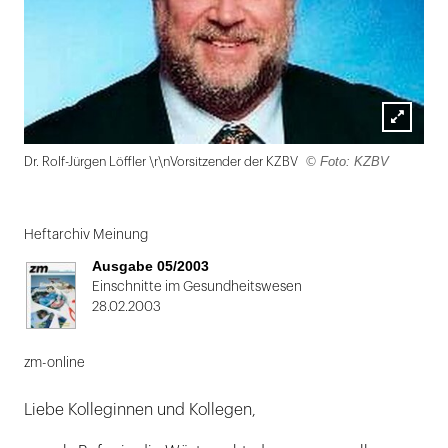
Lightbox
© Foto: KZBV
Dr. Rolf-Jürgen Löffler \r\nVorsitzender der KZBV
öffnen
Folie
1
Heftarchiv Meinung
von
Ausgabe 05/2003
2
Einschnitte im Gesundheitswesen
28.02.2003
zm-online
Liebe Kolleginnen und Kollegen,