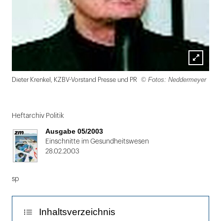
Lightbox
© Fotos: Neddermeyer
Dieter Krenkel, KZBV-Vorstand Presse und PR
öffnen
Folie
1
Heftarchiv Politik
von
Ausgabe 05/2003
2
Einschnitte im Gesundheitswesen
28.02.2003
sp
Inhaltsverzeichnis