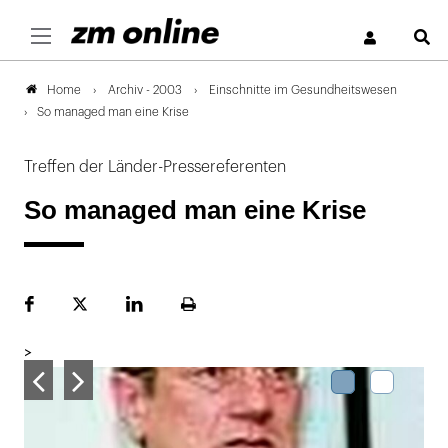
S
Archiv - 2003
Einschnitte im Gesundheitswesen
Home
So managed man eine Krise
Treffen der Länder-Pressereferenten
So managed man eine Krise
Facebook
Plattform
LinekdIn
Seite
X
ausdrucken
>