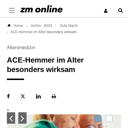
S
Archiv - 2003
Gute Nacht
Home
ACE-Hemmer im Alter besonders wirksam
Altersmedizin
ACE-Hemmer im Alter
besonders wirksam
Facebook
Plattform
LinekdIn
Seite
X
ausdrucken
>