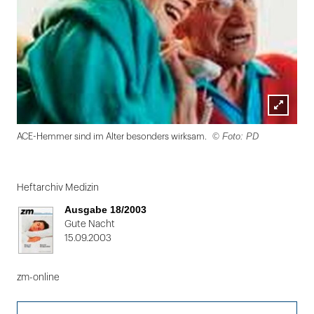
Lightbox
© Foto: PD
ACE-Hemmer sind im Alter besonders wirksam.
öffnen
Folie
1
Heftarchiv Medizin
von
Ausgabe 18/2003
2
Gute Nacht
15.09.2003
zm-online