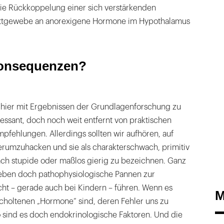
die Rückkoppelung einer sich verstärkenden
ettgewebe an anorexigene Hormone im Hypothalamus
Konsequenzen?
 hier mit Ergebnissen der Grundlagenforschung zu
eressant, doch noch weit entfernt von praktischen
fehlungen. Allerdings sollten wir aufhören, auf
umzuhacken und sie als charakterschwach, primitiv
fach stupide oder maßlos gierig zu bezeichnen. Ganz
 eben doch pathophysiologische Pannen zur
cht – gerade auch bei Kindern – führen. Wenn es
M
scholtenen „Hormone“ sind, deren Fehler uns zu
o sind es doch endokrinologische Faktoren. Und die