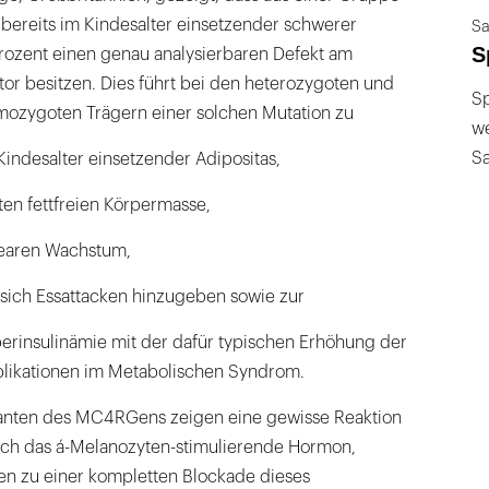
bereits im Kindesalter einsetzender schwerer
Sa
S
Prozent einen genau analysierbaren Defekt am
or besitzen. Dies führt bei den heterozygoten und
Sp
ozygoten Trägern einer solchen Mutation zu
we
S
 Kindesalter einsetzender Adipositas,
hten fettfreien Körpermasse,
inearen Wachstum,
 sich Essattacken hinzugeben sowie zur
perinsulinämie mit der dafür typischen Erhöhung der
likationen im Metabolischen Syndrom.
utanten des MC4RGens zeigen eine gewisse Reaktion
urch das á-Melanozyten-stimulierende Hormon,
ren zu einer kompletten Blockade dieses