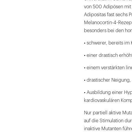
von 500 Adipösen mit 
Adipositas fast sechs 
Melanocortin-4-Rezept
besonders bei den hom
• schwerer, bereits im
• einer drastisch erhö
• einem verstärkten l
• drastischer Neigung,
• Ausbildung einer Hy
kardiovaskulären Komp
Nur partiell aktive M
auf die Stimulation d
inaktive Mutanten füh