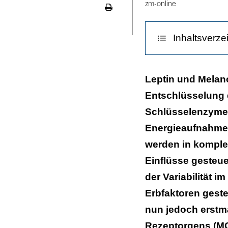
zm-online
Seite
ausdrucken
Inhaltsverze
Defekt am Mel
Leptin und Melano
Entschlüsselung 
Praktische Ko
Schlüsselenzymen
Energieaufnahme 
werden in komple
Einflüsse gesteue
der Variabilität 
Erbfaktoren geste
nun jedoch erstma
Rezeptorgens (MC