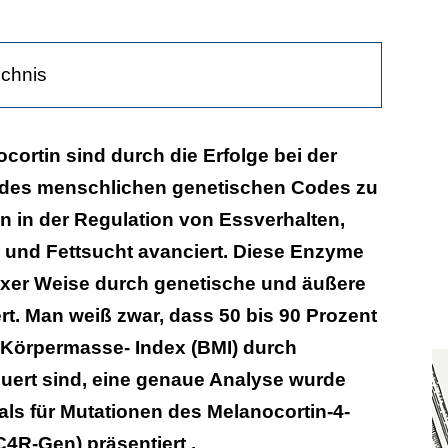
ichnis
anocortin-Rezeptor
cortin sind durch die Erfolge bei der
des menschlichen genetischen Codes zu
nsequenzen?
 in der Regulation von Essverhalten,
und Fettsucht avanciert. Diese Enzyme
xer Weise durch genetische und äußere
rt. Man weiß zwar, dass 50 bis 90 Prozent
im Körpermasse- Index (BMI) durch
uert sind, eine genaue Analyse wurde
ls für Mutationen des Melanocortin-4-
4R-Gen) präsentiert .