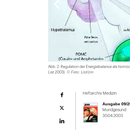
Abb. 2: Regulation der Energiebalance als homöo
© Foto: List/zm
List 2003)
Folie
1
Heftarchiv Medizin
Facebook
von
Ausgabe 09/2
2
Plattform
Mundgesund
X
30.04.2003
LinekdIn