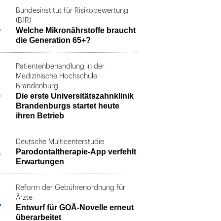
Bundesinstitut für Risikobewertung
1
(BfR)
Welche Mikronährstoffe braucht
die Generation 65+?
Patientenbehandlung in der
Medizinische Hochschule
2
Brandenburg
Die erste Universitätszahnklinik
Brandenburgs startet heute
ihren Betrieb
Deutsche Multicenterstudie
3
Parodontaltherapie-App verfehlt
Erwartungen
Reform der Gebührenordnung für
4
Ärzte
Entwurf für GOÄ-Novelle erneut
überarbeitet