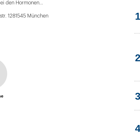
bei den Hormonen...
rgstr. 1281545 München
ne