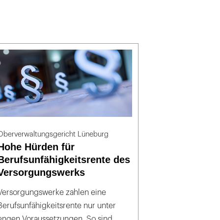
Oberverwaltungsgericht Lüneburg
Hohe Hürden für
Berufsunfähigkeitsrente des
Versorgungswerks
Versorgungswerke zahlen eine
Berufsunfähigkeitsrente nur unter
engen Voraussetzungen. So sind