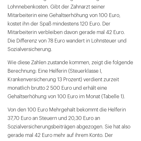
Lohnnebenkosten. Gibt der Zahnarzt seiner
Essensmarken oder -zuschüsse
Mitarbeiterin eine Gehaltserhöhung von 100 Euro,
Gesunderhaltende Maßnahmen
kostet ihn der Spaß mindestens 120 Euro. Der
Mitarbeiterin verbleiben davon gerade mal 42 Euro.
Abfindungen
Die Differenz von 78 Euro wandert in Lohnsteuer und
Zinsvorteile
Sozialversicherung.
Fahrtkostenerstattung
Wie diese Zahlen zustande kommen, zeigt die folgende
Berechnung: Eine Helferin (Steuerklasse I,
Sachbezüge
Krankenversicherung 13 Prozent) verdient zurzeit
Heimarbeiterzuschläge
monatlich brutto 2 500 Euro und erhält eine
Gehaltserhöhung von 100 Euro im Monat (Tabelle 1).
Nutzungsüberlassung
Von den 100 Euro Mehrgehalt bekommt die Helferin
Telefonszuschuss
37,70 Euro an Steuern und 20,30 Euro an
Fehlgeldentschädigung
Sozialversicherungsbeiträgen abgezogen. Sie hat also
gerade mal 42 Euro mehr auf ihrem Konto. Der
Heirats- und Geburtsbeihilfen