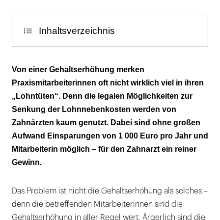
Inhaltsverzeichnis
Auslagenersatz
Von einer Gehaltserhöhung merken
Praxismitarbeiterinnen oft nicht wirklich viel in ihren
Arbeitsmittel
„Lohntüten“. Denn die legalen Möglichkeiten zur
Aufmerksamkeiten
Senkung der Lohnnebenkosten werden von
Zahnärzten kaum genutzt. Dabei sind ohne großen
Betriebsveranstaltungen
Aufwand Einsparungen von 1 000 Euro pro Jahr und
Mitarbeiterin möglich – für den Zahnarzt ein reiner
Zuschläge
Gewinn.
Trinkgelder
Preisnachlässe
Das Problem ist nicht die Gehaltserhöhung als solches –
denn die betreffenden Mitarbeiterinnen sind die
Pensionskassen und Pensionsfonds
Gehaltserhöhung in aller Regel wert. Ärgerlich sind die