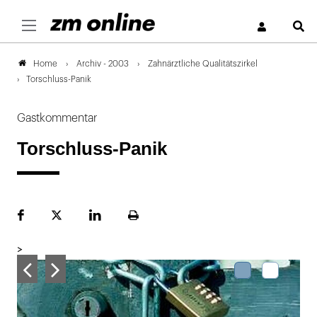
S
Archiv - 2003
Zahnärztliche Qualitätszirkel
Home
Torschluss-Panik
Gastkommentar
Torschluss-Panik
Facebook
Plattform
LinekdIn
Seite
X
ausdrucken
>