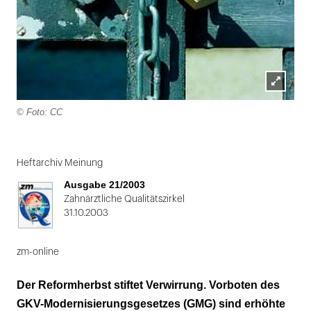
Lightbox
© Foto: CC
öffnen
Folie
1
Heftarchiv Meinung
von
Ausgabe 21/2003
2
Zahnärztliche Qualitätszirkel
31.10.2003
zm-online
Der Reformherbst stiftet Verwirrung. Vorboten des
GKV-Modernisierungsgesetzes (GMG) sind erhöhte