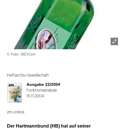
Lightbox
© Foto: MEV/zm
öffnen
Folie
1
Heftarchiv Gesellschaft
von
Ausgabe 22/2004
2
Funktionsanalyse
15.11.2004
zm-online
Der Hartmannbund (HB) hat auf seiner