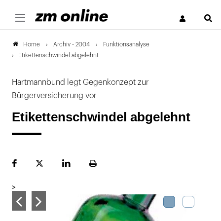
S
Archiv - 2004
Funktionsanalyse
Home
Etikettenschwindel abgelehnt
Hartmannbund legt Gegenkonzept zur
Bürgerversicherung vor
Etikettenschwindel abgelehnt
Facebook
Plattform
LinekdIn
Seite
X
ausdrucken
>