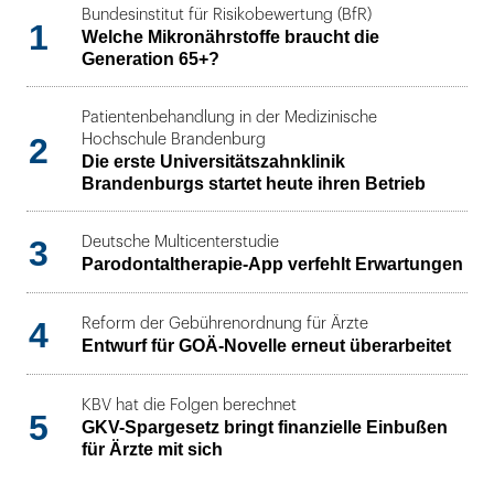
Bundesinstitut für Risikobewertung (BfR)
1
Welche Mikronährstoffe braucht die
Generation 65+?
Patientenbehandlung in der Medizinische
2
Hochschule Brandenburg
Die erste Universitätszahnklinik
Brandenburgs startet heute ihren Betrieb
3
Deutsche Multicenterstudie
Parodontaltherapie-App verfehlt Erwartungen
4
Reform der Gebührenordnung für Ärzte
Entwurf für GOÄ-Novelle erneut überarbeitet
KBV hat die Folgen berechnet
5
GKV-Spargesetz bringt finanzielle Einbußen
für Ärzte mit sich