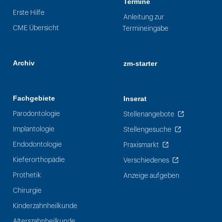
Termine
Erste Hilfe
Anleitung zur
CME Übersicht
Termineingabe
Archiv
zm-starter
Fachgebiete
Inserat
Parodontologie
Stellenangebote
Implantologie
Stellengesuche
Endodontologie
Praxismarkt
Kieferorthopädie
Verschiedenes
Prothetik
Anzeige aufgeben
Chirurgie
Kinderzahnheilkunde
Alterszahnheilkunde