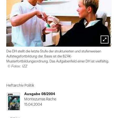
Lightbox
Die DH stellt die letzte Stufe der strukturierten und stufenweisen
öffnen
Aufstiegsfortbildung dar. Basis ist die BZÄK-
Musterfortbildungsordnung. Das Aufgabenfeld einer DH ist vielfältig.
© Fotos: IZZ
Folie
1
Heftarchiv Politik
von
Ausgabe 08/2004
2
Montezumas Rache
15.04.2004