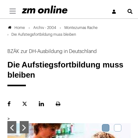
S
Archiv - 2004
Montezumas Rache
Home
Die Aufstiegsfortbildung muss bleiben
BZÄK zur DH-Ausbildung in Deutschland
Die Aufstiegsfortbildung muss
bleiben
Facebook
Plattform
LinekdIn
Seite
X
ausdrucken
>