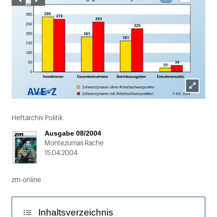
Lightbox
Folie
öffnen
1
Heftarchiv Politik
von
Ausgabe 08/2004
2
Montezumas Rache
15.04.2004
zm-online
Inhaltsverzeichnis