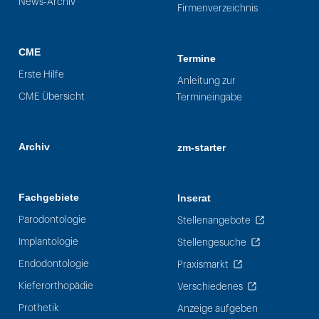
News-Archiv
Firmenverzeichnis
CME
Termine
Erste Hilfe
Anleitung zur
CME Übersicht
Termineingabe
Archiv
zm-starter
Fachgebiete
Inserat
Parodontologie
Stellenangebote
Implantologie
Stellengesuche
Endodontologie
Praxismarkt
Kieferorthopädie
Verschiedenes
Prothetik
Anzeige aufgeben