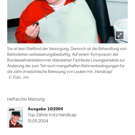
Lightbox
Sie ist kein Stiefkind der Versorgung. Dennoch ist die Behandlung von
öffnen
Behinderten verbesserungsbedürftig. Auf einem Symposium der
Bundeszahnärztekammer diskutierten Fachleute Lösungsansätze zur
Änderung der zum Teil noch mangelhaften Rahmenbedingungen für
die zahn-/medizinische Betreuung von Leuten mit „Handicap“.
© Foto: zm
Folie
1
Heftarchiv Meinung
von
Ausgabe 10/2004
2
Top-Zähne trotz Handicap
15.05.2004