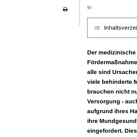
LinekdIn
sp
Seite
ausdrucken
Inhaltsverze
BZÄK packt da
Der medizinische 
Fördermaßnahmen 
Konkrete Solid
alle sind Ursache
Organisation, 
viele behinderte 
Witten-Herdeck
brauchen nicht n
Versorgung - auc
Packen wir es 
aufgrund ihres Ha
ihre Mundgesundhe
eingefordert. Die