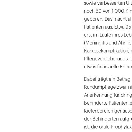
sowie verbesserten Ul
noch 50 von 1 000 Kin
geboren. Das macht all
Patienten aus. Etwa 9
erst im Laufe ihres L
(Meningitis und Ähnlic
Narkosekomplikation) 
Pflegeversicherungsges
etwas finanzielle Erlei
Dabei trägt ein Betrag
Rundumpflege zwar nich
Anerkennung für dring
Behinderte Patienten
Kieferbereich genauso 
der Behinderten aufgr
ist, die orale Prophyl