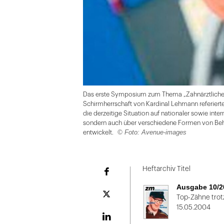
Das erste Symposium zum Thema „Zahnärztliche B
Schirmherrschaft von Kardinal Lehmann referiert
die derzeitige Situation auf nationaler sowie inte
sondern auch über verschiedene Formen von Beh
© Foto: Avenue-images
entwickelt.
Folie
1
Heftarchiv Titel
Facebook
von
Ausgabe 10/2
2
Plattform
Top-Zähne trot
X
15.05.2004