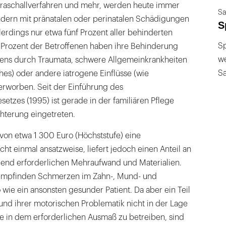
traschallverfahren und mehr, werden heute immer
Sa
dern mit pränatalen oder perinatalen Schädigungen
S
erdings nur etwa fünf Prozent aller behinderten
Sp
5 Prozent der Betroffenen haben ihre Behinderung
we
ebens durch Traumata, schwere Allgemeinkrankheiten
S
hes) oder andere iatrogene Einflüsse (wie
erworben. Seit der Einführung des
etzes (1995) ist gerade in der familiären Pflege
chterung eingetreten.
 von etwa 1 300 Euro (Höchststufe) eine
t einmal ansatzweise, liefert jedoch einen Anteil an
end erforderlichen Mehraufwand und Materialien.
 empfinden Schmerzen im Zahn-, Mund- und
wie ein ansonsten gesunder Patient. Da aber ein Teil
und ihrer motorischen Problematik nicht in der Lage
axe in dem erforderlichen Ausmaß zu betreiben, sind