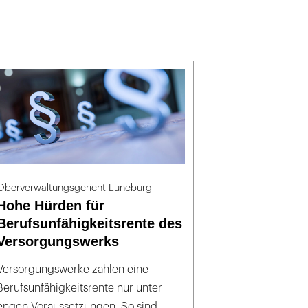
Oberverwaltungsgericht Lüneburg
Hohe Hürden für
Berufsunfähigkeitsrente des
Versorgungswerks
Versorgungswerke zahlen eine
Berufsunfähigkeitsrente nur unter
engen Voraussetzungen. So sind