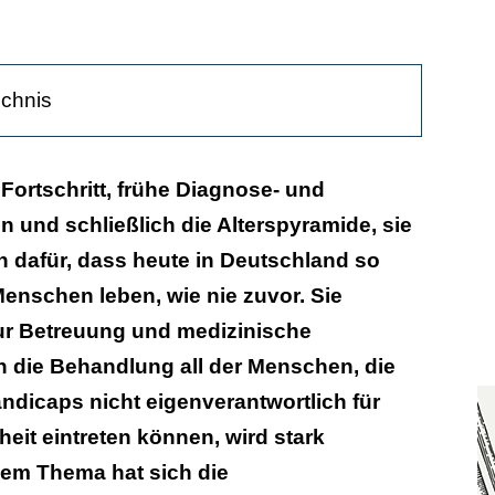
ichnis
s Problem am Schopf
Fortschritt, frühe Diagnose- und
und schließlich die Alterspyramide, sie
arität und Verantwortung gefordert
n dafür, dass heute in Deutschland so
Aufwand, hohe Kosten ...viel Wärme
Menschen leben, wie nie zuvor. Sie
e lehrt die Behandlung Behinderter
ur Betreuung und medizinische
h die Behandlung all der Menschen, die
an
ndicaps nicht eigenverantwortlich für
it eintreten können, wird stark
sem Thema hat sich die