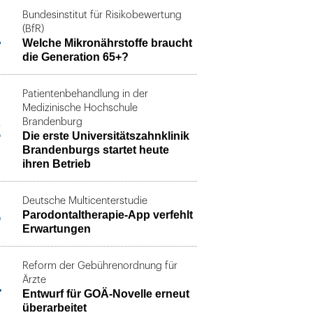
Bundesinstitut für Risikobewertung
1
(BfR)
Welche Mikronährstoffe braucht
die Generation 65+?
Patientenbehandlung in der
Medizinische Hochschule
2
Brandenburg
Die erste Universitätszahnklinik
Brandenburgs startet heute
ihren Betrieb
Deutsche Multicenterstudie
3
Parodontaltherapie-App verfehlt
Erwartungen
Reform der Gebührenordnung für
4
Ärzte
Entwurf für GOÄ-Novelle erneut
überarbeitet